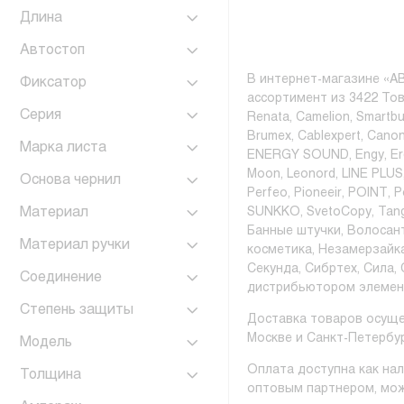
Длина
Автостоп
В интернет-магазине «AB
Фиксатор
ассортимент из 3422 То
Серия
Renata, Camelion, Smartbu
Brumex, Cablexpert, Canon
Марка листа
ENERGY SOUND, Engy, Ergo
Moon, Leonord, LINE PLUS,
Основа чернил
Perfeo, Pioneeir, POINT, 
Материал
SUNKKO, SvetoCopy, Tangi
Банные штучки, Волосан
Материал ручки
косметика, Незамерзайк
Секунда, Сибртех, Сила,
Соединение
дистрибьютором элемен
Степень защиты
Доставка товаров осуще
Москве и Санкт-Петербур
Модель
Оплата доступна как нал
Толщина
оптовым партнером, мож