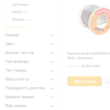
GoPower
3
HOCO
24
Космос
163
Показать еще
Размер
Цвет
Формат листов
Припой Asahi Sn60/Pb40 
250г с флюсом
Тип провода
Артикул
00-00010609
Тип товара
Масса листа
Запрос цены
Разрядность дисплея
Ширина лезвия
Вид зацепа