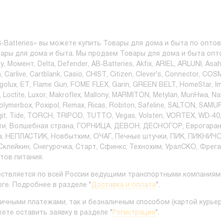
-Batteries» вы можете купить Товары для дома и быта по оптовы
вары для дома и быта. Мы продаем Товары для дома и быта опто
y, Момент, Delta, Defender, AB-Batteries, Akfix, ARIEL, ARLUNI, A
, Carlive, Cartblank, Casio, CHIST, Citizen, Clever's, Connector, 
lux, ET, Flame Gun, FOME FLEX, Garin, GREEN BELT, HomeStar, Im
 Loctite, Luxor, Makroflex, Mallony, MARMITON, Metylan, MunHwa, Nav
Polymerbox, Poxipol, Remax, Ricas, Robiton, Safeline, SALTON, SAMUR
t, Tide, TORCH, TRIPOD, TUTTO, Vegas, Volsten, VORTEX, WD-40, 
ти, Волшебная страна, ГОРНИЦА, ДЕВОН, ДЕСНОГОР, Еврогарант/
а, НЕПЛАСТИК, Новбытхим, ОЧАГ, Печные штучки, ПИК, ПИКНИЧО
 Склейкин, Снегурочка, Старт, Сфинкс, Технохим, УралСКО, Фрега
тов питания.
ствляется по всей России ведущими транспортными компаниями.
ге. Подробнее в разделе "
Доставка и оплата
".
ичными платежами, так и безналичным способом (картой курьер
ете оставить заявку в разделе "
Регистрация
".