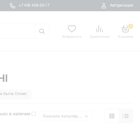
+7 495 409-23-17
Авторизация
0
Избранное
Сравнение
Корзина
HI
и быта Crown
ома и быта Космос
ько в наличии
Сначала популярные