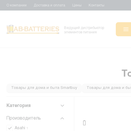
О компании
Доставка и оплата
Цены
Контакты
Ведущий дистрибьютор
элементов питания
Т
Товары для дома и быта Smartbuy
Товары для дома и быт
Товары для дома и быта Технохим
Товары для дома и б
Категория
Производитель
Asahi
1