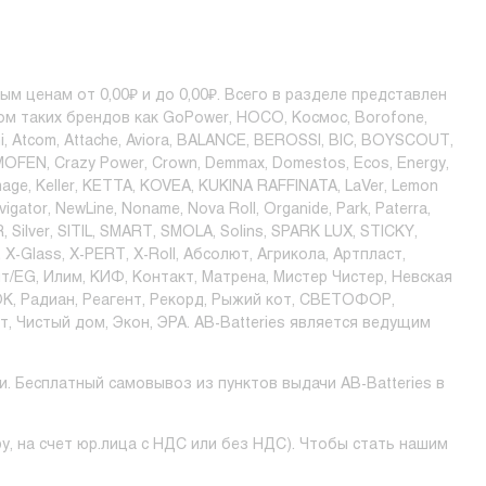
м ценам от 0,00₽ и до 0,00₽. Всего в разделе представлен
м таких брендов как GoPower, HOCO, Космос, Borofone,
sahi, Atcom, Attache, Aviora, BALANCE, BEROSSI, BIC, BOYSCOUT,
COSMOFEN, Crazy Power, Crown, Demmax, Domestos, Ecos, Energy,
age, Keller, KETTA, KOVEA, KUKINA RAFFINATA, LaVer, Lemon
igator, NewLine, Noname, Nova Roll, Organide, Park, Paterra,
, Silver, SITIL, SMART, SMOLA, Solins, SPARK LUX, STICKY,
X-Glass, X-PERT, X-Roll, Абсолют, Агрикола, Артпласт,
EG, Илим, КИФ, Контакт, Матрена, Мистер Чистер, Невская
К, Радиан, Реагент, Рекорд, Рыжий кот, СВЕТОФОР,
т, Чистый дом, Экон, ЭРА. AB-Batteries является ведущим
 Бесплатный самовывоз из пунктов выдачи AB-Batteries в
у, на счет юр.лица с НДС или без НДС). Чтобы стать нашим