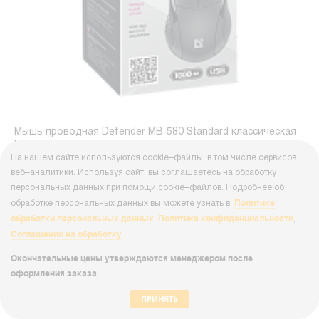
Мышь проводная Defender MB-580 Standard классическая
USB черный (1/20)
На нашем сайте используются cookie–файлы, в том числе сервисов
Артикул
00-00018798
веб–аналитики. Используя сайт, вы соглашаетесь на обработку
персональных данных при помощи cookie–файлов. Подробнее об
174.74 руб.
Политике
обработке персональных данных вы можете узнать в:
174.74 руб. / уп.
обработки персональных данных
Политике конфиденциальности
,
,
Соглашении на обработку
В корзину
Окончательные цены утверждаются менеджером после
оформления заказа
ПРИНЯТЬ