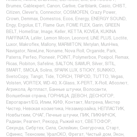
Brumex, Cablexpert, Canon, Carlive, Cartblank, Casio, CHIST,
Citizen, Clever's, Connector, COSMOFEN, Crazy Power,
Crown, Demmax, Domestos, Ecos, Energy, ENERGY SOUND,
Engy, Ergolux, ET, Flame Gun, FOME FLEX, Garin, GREEN
BELT, HomeStar, Image, Keller, KETTA, KOVEA, KUKINA
RAFFINATA, LaVer, Lemon Moon, Leonord, LINE PLUS, Loctite,
Luxor, Makroflex, Mallony, MARMITON, Metylan, MunHwa,
Navigator, NewLine, Noname, Nova Roll, Organide, Park,
Paterra, Perfeo, Pioneeir, POINT, Polymerbox, Poxipol, Remax,
Ricas, Robiton, Safeline, SALTON, SAMUR, Silver, SITIL,
SMART, SMOLA, Solins, SPARK LUX, STICKY, SUNKKO,
SvetoCopy, Tangit, Tide, TORCH, TRIPOD, TUTTO, Vegas,
Volsten, VORTEX, WD-40, X-Glass, X-PERT, X-Roll, Абсолют,
Агрикола, Артпласт, Банные штучки, Волосанти,
Волшебная страна, ГОРНИЦА, ДЕВОН, ДЕСНОГОР,
Еврогарант/EG, Илим, КИФ, Контакт, Матрена, Мистер
Чистер, Невская косметика, Незамерзайка, НЕПЛАСТИК,
Новбытхим, ОЧАГ, Печные штучки, ПИК, ПИКНИЧОК,
Радиан, Реагент, Рекорд, Рыжий кот, СВЕТОФОР,
Секунда, Сибртех, Сила, Склейкин, Снегурочка, Старт,
Сфинкс, Технохим, УралСКО, Фрегат, Чистый дом, Экон,