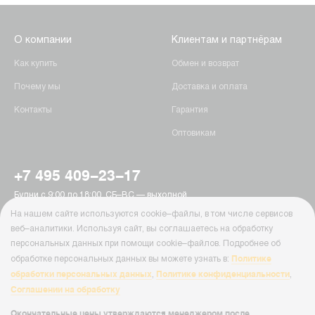
О компании
Клиентам и партнёрам
Как купить
Обмен и возврат
Почему мы
Доставка и оплата
Контакты
Гарантия
Оптовикам
+7 495 409-23-17
Будни с 9:00 до 18:00, СБ–ВС — выходной
г. Москва, Пятницкое шоссе, 15
На нашем сайте используются cookie–файлы, в том числе сервисов
info@ab-batteries.ru
веб–аналитики. Используя сайт, вы соглашаетесь на обработку
персональных данных при помощи cookie–файлов. Подробнее об
Политике
обработке персональных данных вы можете узнать в:
© Ab-Batteries, 2026
обработки персональных данных
Политике конфиденциальности
,
,
Политика конфиденциальности
Соглашении на обработку
Cайт Ab-Batteries ( ab-batteries.ru ) носит исключительно информационный
характер и ни при каких условиях информация, цены и иные материалы
Окончательные цены утверждаются менеджером после