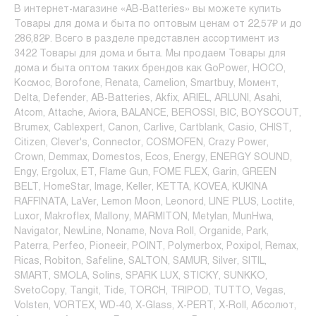
В интернет-магазине «AB-Batteries» вы можете купить
Товары для дома и быта по оптовым ценам от 22,57₽ и до
286,82₽. Всего в разделе представлен ассортимент из
3422 Товары для дома и быта. Мы продаем Товары для
дома и быта оптом таких брендов как GoPower, HOCO,
Космос, Borofone, Renata, Camelion, Smartbuy, Момент,
Delta, Defender, AB-Batteries, Akfix, ARIEL, ARLUNI, Asahi,
Atcom, Attache, Aviora, BALANCE, BEROSSI, BIC, BOYSCOUT,
Brumex, Cablexpert, Canon, Carlive, Cartblank, Casio, CHIST,
Citizen, Clever's, Connector, COSMOFEN, Crazy Power,
Crown, Demmax, Domestos, Ecos, Energy, ENERGY SOUND,
Engy, Ergolux, ET, Flame Gun, FOME FLEX, Garin, GREEN
BELT, HomeStar, Image, Keller, KETTA, KOVEA, KUKINA
RAFFINATA, LaVer, Lemon Moon, Leonord, LINE PLUS, Loctite,
Luxor, Makroflex, Mallony, MARMITON, Metylan, MunHwa,
Navigator, NewLine, Noname, Nova Roll, Organide, Park,
Paterra, Perfeo, Pioneeir, POINT, Polymerbox, Poxipol, Remax,
Ricas, Robiton, Safeline, SALTON, SAMUR, Silver, SITIL,
SMART, SMOLA, Solins, SPARK LUX, STICKY, SUNKKO,
SvetoCopy, Tangit, Tide, TORCH, TRIPOD, TUTTO, Vegas,
Volsten, VORTEX, WD-40, X-Glass, X-PERT, X-Roll, Абсолют,