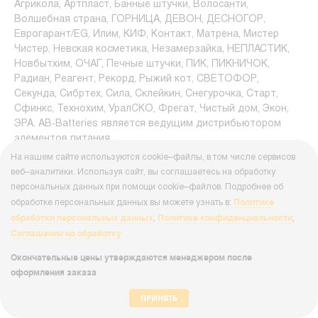
Агрикола, Артпласт, Банные штучки, Волосанти,
Волшебная страна, ГОРНИЦА, ДЕВОН, ДЕСНОГОР,
Еврогарант/EG, Илим, КИФ, Контакт, Матрена, Мистер
Чистер, Невская косметика, Незамерзайка, НЕПЛАСТИК,
Новбытхим, ОЧАГ, Печные штучки, ПИК, ПИКНИЧОК,
Радиан, Реагент, Рекорд, Рыжий кот, СВЕТОФОР,
Секунда, Сибртех, Сила, Склейкин, Снегурочка, Старт,
Сфинкс, Технохим, УралСКО, Фрегат, Чистый дом, Экон,
ЭРА. AB-Batteries является ведущим дистрибьютором
элементов питания.
На нашем сайте используются cookie–файлы, в том числе сервисов
Доставка товаров осуществляется по всей России
веб–аналитики. Используя сайт, вы соглашаетесь на обработку
ведущими транспортными компаниями. Бесплатный
персональных данных при помощи cookie–файлов. Подробнее об
самовывоз из пунктов выдачи AB-Batteries в Москве и
Политике
обработке персональных данных вы можете узнать в:
Санкт-Петербурге. Подробнее в разделе "
Доставка и
обработки персональных данных
Политике конфиденциальности
,
,
оплата
".
Соглашении на обработку
Оплата доступна как наличными платежами, так и
Окончательные цены утверждаются менеджером после
безналичным способом (картой курьеру, на счет юр.лица с
оформления заказа
НДС или без НДС). Чтобы стать нашим оптовым
партнером, можете оставить заявку в разделе
ПРИНЯТЬ
"
Регистрация
".