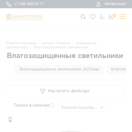
+7 495 409-23-17
Авторизация
0
Главная страница
Каталог товаров
Освещение
Светильники
Влагозащищенные светильники
Влагозащищенные светильники
Влагозащищенные светильники JAZZway
Влагозащищ
Настроить фильтры
Только в наличии
Сначала популярные