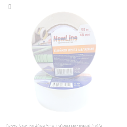
Скотч NewLine 48мм*55м 150мкм малярный (1/36)