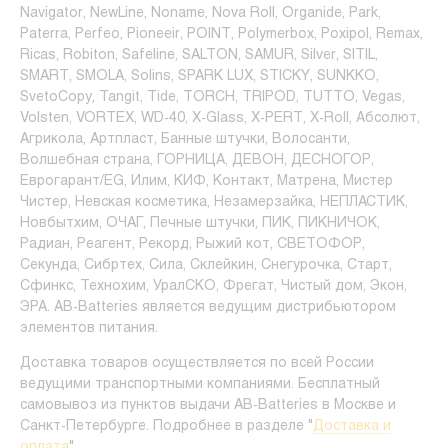
Navigator, NewLine, Noname, Nova Roll, Organide, Park,
Paterra, Perfeo, Pioneeir, POINT, Polymerbox, Poxipol, Remax,
Ricas, Robiton, Safeline, SALTON, SAMUR, Silver, SITIL,
SMART, SMOLA, Solins, SPARK LUX, STICKY, SUNKKO,
SvetoCopy, Tangit, Tide, TORCH, TRIPOD, TUTTO, Vegas,
Volsten, VORTEX, WD-40, X-Glass, X-PERT, X-Roll, Абсолют,
Агрикола, Артпласт, Банные штучки, Волосанти,
Волшебная страна, ГОРНИЦА, ДЕВОН, ДЕСНОГОР,
Еврогарант/EG, Илим, КИФ, Контакт, Матрена, Мистер
Чистер, Невская косметика, Незамерзайка, НЕПЛАСТИК,
Новбытхим, ОЧАГ, Печные штучки, ПИК, ПИКНИЧОК,
Радиан, Реагент, Рекорд, Рыжий кот, СВЕТОФОР,
Секунда, Сибртех, Сила, Склейкин, Снегурочка, Старт,
Сфинкс, Технохим, УралСКО, Фрегат, Чистый дом, Экон,
ЭРА. AB-Batteries является ведущим дистрибьютором
элементов питания.
Доставка товаров осуществляется по всей России
ведущими транспортными компаниями. Бесплатный
самовывоз из пунктов выдачи AB-Batteries в Москве и
Санкт-Петербурге. Подробнее в разделе "
Доставка и
оплата
".