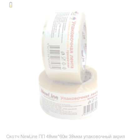
Скотч NewLine ПП 48мм*60м 38мкм упаковочный акрил