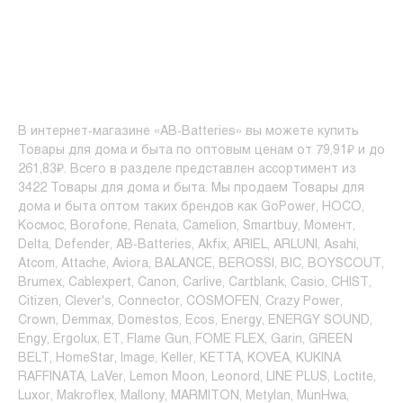
В интернет-магазине «AB-Batteries» вы можете купить
Товары для дома и быта по оптовым ценам от 79,91₽ и до
261,83₽. Всего в разделе представлен ассортимент из
3422 Товары для дома и быта. Мы продаем Товары для
дома и быта оптом таких брендов как GoPower, HOCO,
Космос, Borofone, Renata, Camelion, Smartbuy, Момент,
Delta, Defender, AB-Batteries, Akfix, ARIEL, ARLUNI, Asahi,
Atcom, Attache, Aviora, BALANCE, BEROSSI, BIC, BOYSCOUT,
Brumex, Cablexpert, Canon, Carlive, Cartblank, Casio, CHIST,
Citizen, Clever's, Connector, COSMOFEN, Crazy Power,
Crown, Demmax, Domestos, Ecos, Energy, ENERGY SOUND,
Engy, Ergolux, ET, Flame Gun, FOME FLEX, Garin, GREEN
BELT, HomeStar, Image, Keller, KETTA, KOVEA, KUKINA
RAFFINATA, LaVer, Lemon Moon, Leonord, LINE PLUS, Loctite,
Luxor, Makroflex, Mallony, MARMITON, Metylan, MunHwa,