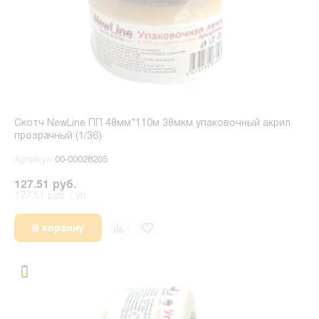
Скотч NewLine ПП 48мм*110м 38мкм упаковочный акрил
прозрачный (1/36)
Артикул
00-00028205
127.51 руб.
127.51 руб. / уп.
В корзину