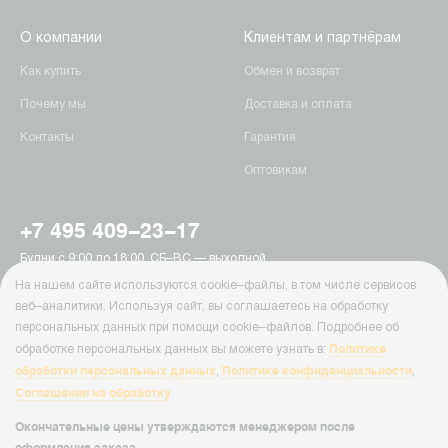
О компании
Клиентам и партнёрам
Как купить
Обмен и возврат
Почему мы
Доставка и оплата
Контакты
Гарантия
Оптовикам
+7 495 409-23-17
Будни с 9:00 до 18:00, СБ–ВС — выходной
г. Москва, Пятницкое шоссе, 15
На нашем сайте используются cookie–файлы, в том числе сервисов
info@ab-batteries.ru
веб–аналитики. Используя сайт, вы соглашаетесь на обработку
персональных данных при помощи cookie–файлов. Подробнее об
Политике
обработке персональных данных вы можете узнать в:
© Ab-Batteries, 2026
обработки персональных данных
Политике конфиденциальности
,
,
Политика конфиденциальности
Соглашении на обработку
Cайт Ab-Batteries ( ab-batteries.ru ) носит исключительно информационный
характер и ни при каких условиях информация, цены и иные материалы
Окончательные цены утверждаются менеджером после
размещенные на сайте, не являются публичной офертой, определяемой