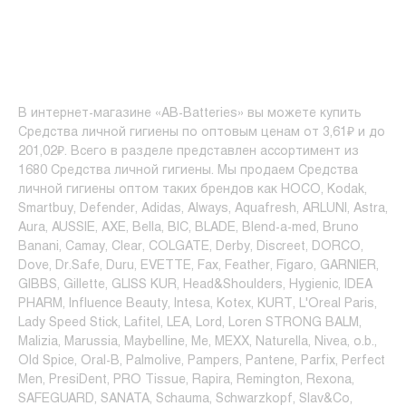
В интернет-магазине «AB-Batteries» вы можете купить
Средства личной гигиены по оптовым ценам от 3,61₽ и до
201,02₽. Всего в разделе представлен ассортимент из
1680 Средства личной гигиены. Мы продаем Средства
личной гигиены оптом таких брендов как HOCO, Kodak,
Smartbuy, Defender, Adidas, Always, Aquafresh, ARLUNI, Astra,
Aura, AUSSIE, AXE, Bella, BIC, BLADE, Blend-a-med, Bruno
Banani, Camay, Clear, COLGATE, Derby, Discreet, DORCO,
Dove, Dr.Safe, Duru, EVETTE, Fax, Feather, Figaro, GARNIER,
GIBBS, Gillette, GLISS KUR, Head&Shoulders, Hygienic, IDEA
PHARM, Influence Beauty, Intesa, Kotex, KURT, L'Oreal Paris,
Lady Speed Stick, Lafitel, LEA, Lord, Loren STRONG BALM,
Malizia, Marussia, Maybelline, Me, MEXX, Naturella, Nivea, o.b.,
Old Spice, Oral-B, Palmolive, Pampers, Pantene, Parfix, Perfect
Men, PresiDent, PRO Tissue, Rapira, Remington, Rexona,
SAFEGUARD, SANATA, Schauma, Schwarzkopf, Slav&Co,