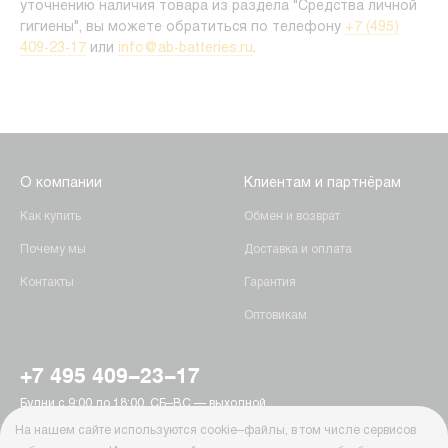
уточнению наличия товара из раздела "Средства личной
гигиены", вы можете обратиться по телефону
+7 (495)
409-23-17
или
info@ab-batteries.ru
.
О компании
Клиентам и партнёрам
Как купить
Обмен и возврат
Почему мы
Доставка и оплата
Контакты
Гарантия
Оптовикам
+7 495 409-23-17
Будни с 9:00 до 18:00, СБ–ВС — выходной
г. Москва, Пятницкое шоссе, 15
На нашем сайте используются cookie–файлы, в том числе сервисов