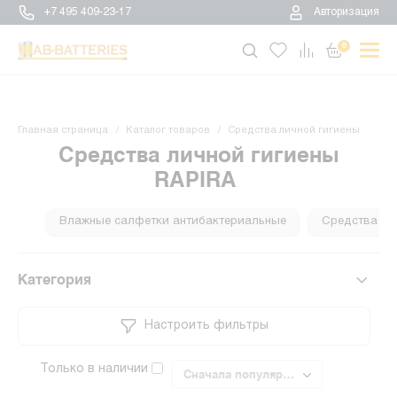
+7 495 409-23-17
Авторизация
0
Главная страница
Каталог товаров
Средства личной гигиены
Средства личной гигиены
RAPIRA
Влажные салфетки антибактериальные
Средства лич
Категория
Настроить фильтры
Только в наличии
Сначала популярные