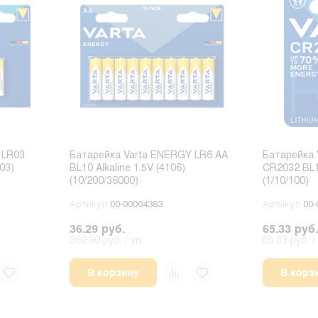
 LR03
Батарейка Varta ENERGY LR6 AA
Батарейка
03)
BL10 Alkaline 1.5V (4106)
CR2032 BL1 
(10/200/36000)
(1/10/100)
Артикул
00-00004363
Артикул
00-
36.29 руб.
65.33 руб.
362.90 руб. / уп.
65.33 руб. / 
В корзину
В корз