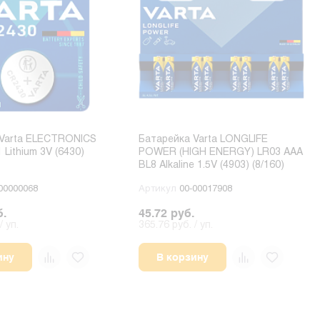
 Varta ELECTRONICS
Батарейка Varta LONGLIFE
Lithium 3V (6430)
POWER (HIGH ENERGY) LR03 AAA
BL8 Alkaline 1.5V (4903) (8/160)
00000068
Артикул
00-00017908
б.
45.72 руб.
/ уп.
365.76 руб. / уп.
ину
В корзину