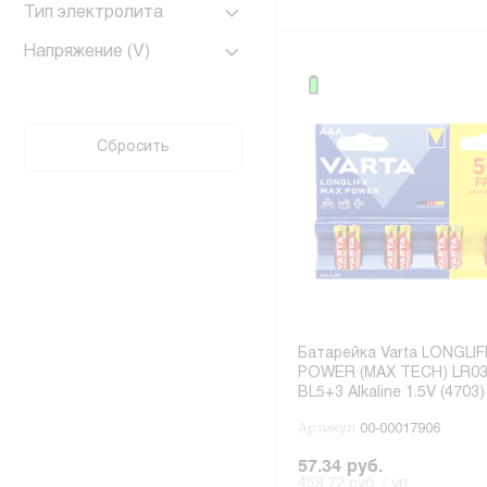
Тип электролита
Напряжение (V)
Сбросить
Батарейка Varta LONGLI
POWER (MAX TECH) LR03
BL5+3 Alkaline 1.5V (4703)
Артикул
00-00017906
57.34 руб.
458.72 руб. / уп.