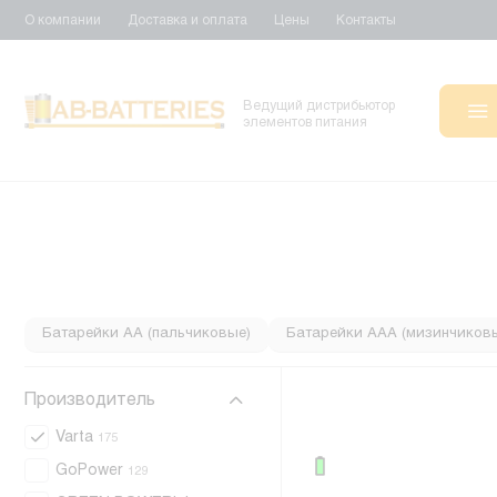
О компании
Доставка и оплата
Цены
Контакты
Ведущий дистрибьютор
элементов питания
Батарейки АА (пальчиковые)
Батарейки ААА (мизинчиков
Батарейки D
Батарейки С
Алкалиновые батарейки
Производитель
Varta
175
GoPower
129