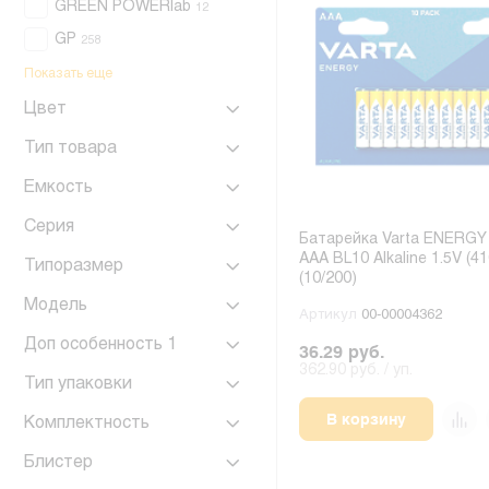
GREEN POWERlab
12
GP
258
Показать еще
Цвет
Тип товара
Емкость
Серия
Батарейка Varta ENERGY
AAA BL10 Alkaline 1.5V (41
Типоразмер
(10/200)
Модель
Артикул
00-00004362
Доп особенность 1
36.29 руб.
362.90 руб. / уп.
Тип упаковки
В корзину
Комплектность
Блистер