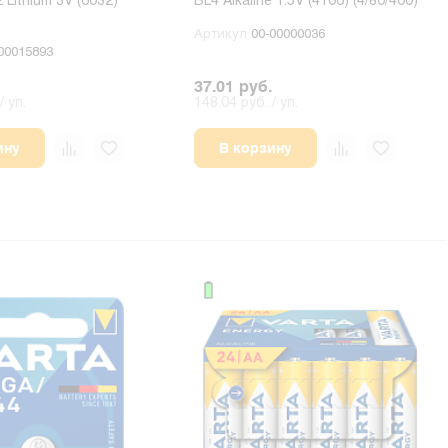
Lithium 3V (6032)
BL4 Alkaline 1.5V (4106) (4/80/400)
Артикул
00-00000036
00015893
37.01 руб.
/ уп.
148.04 руб. / уп.
ину
В корзину