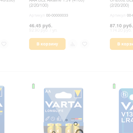
/40/200)
AAA BL2 Alkaline 1.5V (4103)
CR2032 BL2 
(2/20/100)
(2/20/200)
Артикул
00-00000033
Артикул
00-
46.45 руб.
87.10 руб.
92.90 руб. / уп.
174.20 руб. 
В корзину
В корз