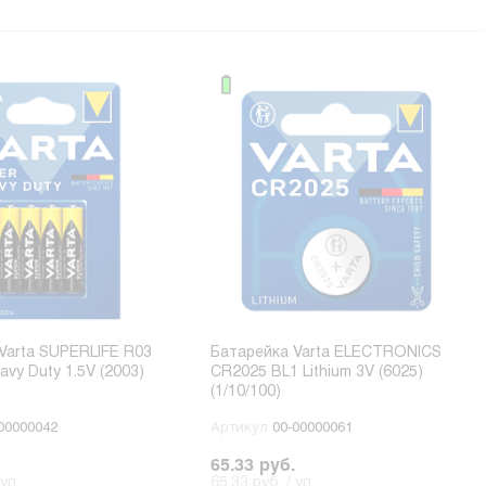
Varta SUPERLIFE R03
Батарейка Varta ELECTRONICS
vy Duty 1.5V (2003)
CR2025 BL1 Lithium 3V (6025)
(1/10/100)
00000042
Артикул
00-00000061
65.33 руб.
уп.
65.33 руб. / уп.