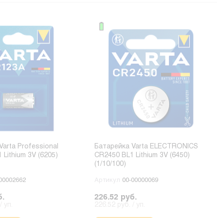
arta Professional
Батарейка Varta ELECTRONICS
Lithium 3V (6205)
CR2450 BL1 Lithium 3V (6450)
(1/10/100)
00002662
Артикул
00-00000069
б.
226.52 руб.
/ уп.
226.52 руб. / уп.