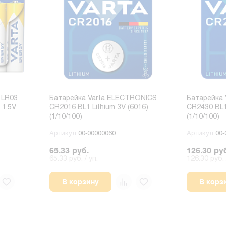
 LR03
Батарейка Varta ELECTRONICS
Батарейка
 1.5V
CR2016 BL1 Lithium 3V (6016)
CR2430 BL1 
(1/10/100)
(1/10/100)
Артикул
00-00000060
Артикул
00-
65.33 руб.
126.30 ру
65.33 руб. / уп.
126.30 руб. 
В корзину
В корз