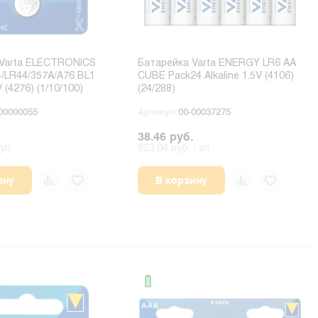
 Varta ELECTRONICS
Батарейка Varta ENERGY LR6 AA
/LR44/357A/A76 BL1
CUBE Pack24 Alkaline 1.5V (4106)
V (4276) (1/10/100)
(24/288)
00000055
Артикул
00-00037275
38.46 руб.
уп.
923.04 руб. / уп.
ину
В корзину