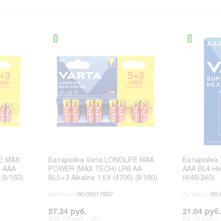
FE MAX
Батарейка Varta LONGLIFE MAX
Батарейка 
 AAA
POWER (MAX TECH) LR6 AA
AAA BL4 Hea
 (8/160)
BL5+3 Alkaline 1.5V (4706) (8/160)
(4/48/240)
Артикул
00-00017907
Артикул
00-
57.34 руб.
21.04 руб.
458.72 руб. / уп.
84.16 руб. / 