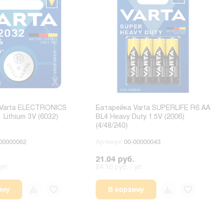
 Varta ELECTRONICS
Батарейка Varta SUPERLIFE R6 AA
Lithium 3V (6032)
BL4 Heavy Duty 1.5V (2006)
(4/48/240)
00000062
Артикул
00-00000043
21.04 руб.
уп.
84.16 руб. / уп.
ину
В корзину