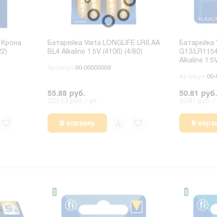
 Крона
Батарейка Varta LONGLIFE LR6 AA
Батарейка
22)
BL4 Alkaline 1.5V (4106) (4/80)
G13/LR1154
Alkaline 1.5
Артикул
00-00000009
Артикул
00-
55.88 руб.
50.81 руб.
223.52 руб. / уп.
50.81 руб. / 
В корзину
В корз