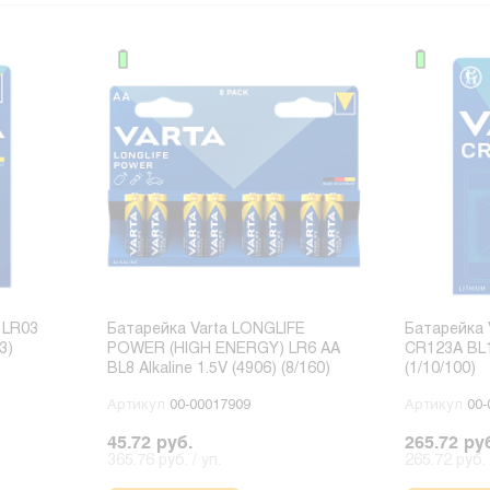
 LR03
Батарейка Varta LONGLIFE
Батарейка V
3)
POWER (HIGH ENERGY) LR6 AA
CR123A BL1 
BL8 Alkaline 1.5V (4906) (8/160)
(1/10/100)
Артикул
00-00017909
Артикул
00-
45.72 руб.
265.72 ру
365.76 руб. / уп.
265.72 руб. 