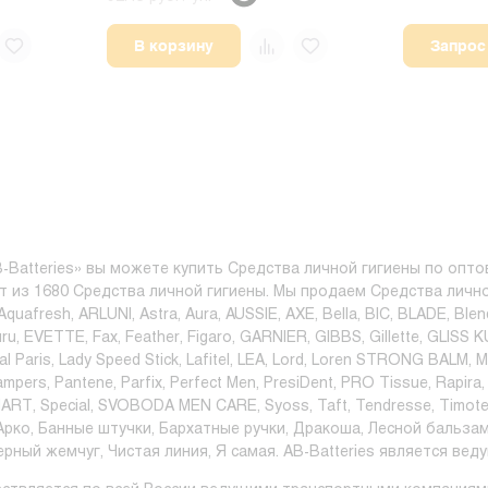
В корзину
Запрос
-Batteries» вы можете купить Средства личной гигиены по оптов
 из 1680 Средства личной гигиены. Мы продаем Средства лично
Aquafresh, ARLUNI, Astra, Aura, AUSSIE, AXE, Bella, BIC, BLADE, Bl
u, EVETTE, Fax, Feather, Figaro, GARNIER, GIBBS, Gillette, GLISS 
l Paris, Lady Speed Stick, Lafitel, LEA, Lord, Loren STRONG BALM, Mal
 Pampers, Pantene, Parfix, Perfect Men, PresiDent, PRO Tissue, Ra
RT, Special, SVOBODA MEN CARE, Syoss, Taft, Tendresse, Timotei, T
 Арко, Банные штучки, Бархатные ручки, Дракоша, Лесной бальза
ный жемчуг, Чистая линия, Я самая. AB-Batteries является ве