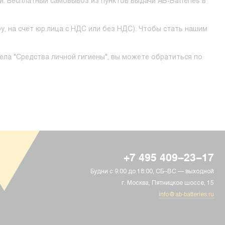
 Бесплатный самовывоз из пунктов выдачи AB-Batteries в
у, на счет юр.лица с НДС или без НДС). Чтобы стать нашим
ела "Средства личной гигиены", вы можете обратиться по
+7 495 409-23-17
Будни с 9:00 до 18:00, СБ–ВС — выходной
г. Москва, Пятницкое шоссе, 15
info@ab-batteries.ru