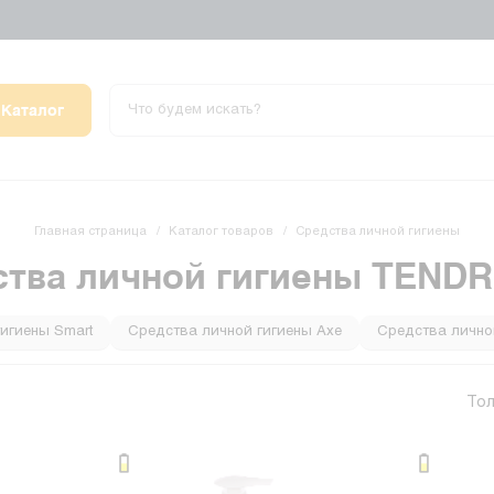
Каталог
Главная страница
Каталог товаров
Средства личной гигиены
ства личной гигиены TEND
игиены Smart
Средства личной гигиены Axe
Средства лично
 BIC
Средства личной гигиены HOCO
Средства личной гиги
Тол