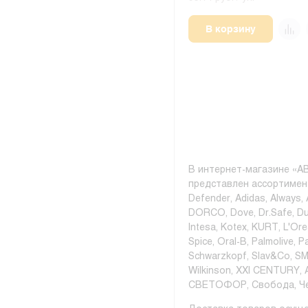
В корзину
В интернет-магазине «AB
представлен ассортимент
Defender, Adidas, Always, 
DORCO, Dove, Dr.Safe, Dur
Intesa, Kotex, KURT, L'Orea
Spice, Oral-B, Palmolive,
Schwarzkopf, Slav&Co, SMA
Wilkinson, XXI CENTURY,
СВЕТОФОР, Свобода, Чер