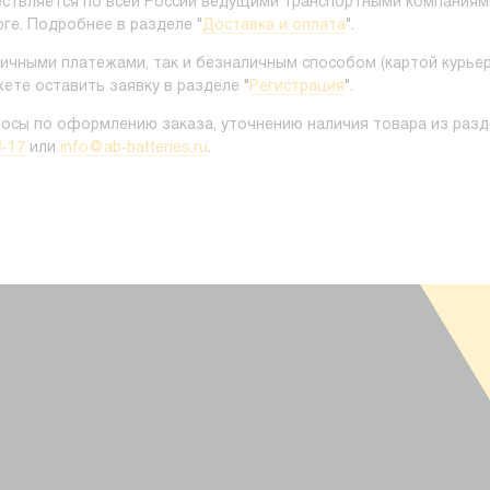
ствляется по всей России ведущими транспортными компаниями.
ге. Подробнее в разделе "
Доставка и оплата
".
ичными платежами, так и безналичным способом (картой курьер
ете оставить заявку в разделе "
Регистрация
".
росы по оформлению заказа, уточнению наличия товара из разд
3-17
или
info@ab-batteries.ru
.