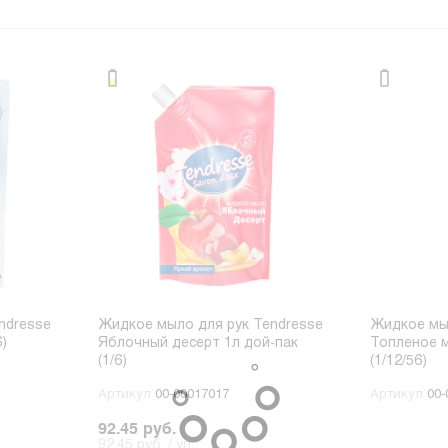
ndresse
Жидкое мыло для рук Tendresse
Жидкое мыл
6)
Яблочный десерт 1л дой-пак
Топленое 
(1/6)
(1/12/56)
Артикул
00-00017017
Артикул
00-
92.45 руб.
92.45 руб. / уп.