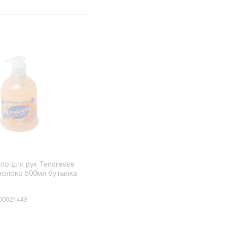
о для рук Tendresse
молоко 500мл бутылка
00021449