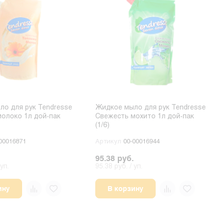
о для рук Tendresse
Жидкое мыло для рук Tendresse
олоко 1л дой-пак
Свежесть мохито 1л дой-пак
(1/6)
00016871
Артикул
00-00016944
95.38 руб.
уп.
95.38 руб. / уп.
ину
В корзину