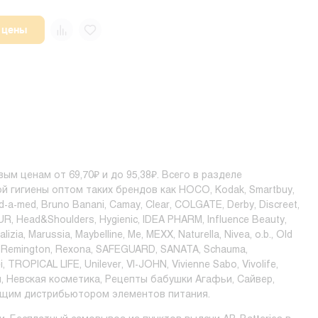
 цены
ым ценам от 69,70₽ и до 95,38₽. Всего в разделе
й гигиены оптом таких брендов как HOCO, Kodak, Smartbuy,
end-a-med, Bruno Banani, Camay, Clear, COLGATE, Derby, Discreet,
KUR, Head&Shoulders, Hygienic, IDEA PHARM, Influence Beauty,
izia, Marussia, Maybelline, Me, MEXX, Naturella, Nivea, o.b., Old
pira, Remington, Rexona, SAFEGUARD, SANATA, Schauma,
ROPICAL LIFE, Unilever, VI-JOHN, Vivienne Sabo, Vivolife,
м, Невская косметика, Рецепты бабушки Агафьи, Сайвер,
дущим дистрибьютором элементов питания.