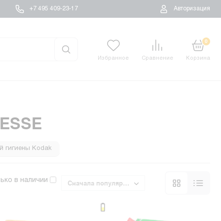
+7 495 409-23-17
Авторизация
0
Избранное
Сравнение
Корзина
RESSE
й гигиены Kodak
ены Dove
ько в наличии
Сначала популярные