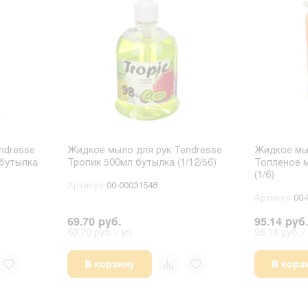
ndresse
Жидкое мыло для рук Tendresse
Жидкое мыл
бутылка
Тропик 500мл бутылка (1/12/56)
Топленое м
(1/6)
Артикул
00-00031548
Артикул
00-
69.70 руб.
95.14 руб.
69.70 руб. / уп.
95.14 руб. / 
В корзину
В корз