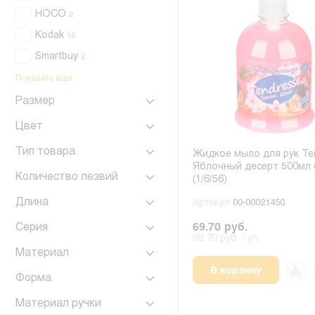
HOCO
2
Kodak
15
Smartbuy
2
Показать еще
Размер
Цвет
Тип товара
Жидкое мыло для рук Te
Яблочный десерт 500мл 
Количество лезвий
(1/6/56)
Длина
Артикул
00-00021450
69.70 руб.
Серия
69.70 руб. / уп.
Материал
В корзину
Форма
Материал ручки