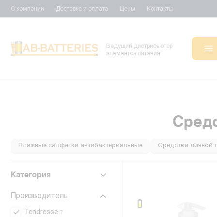
О компании
Доставка и оплата
Цены
Контакты
Ведущий дистрибьютор
элементов питания
Сред
Влажные салфетки антибактериальные
Средства личной г
Средства личной гигиены Gillette
Средства личной гигиены
Категория
Производитель
Tendresse
7