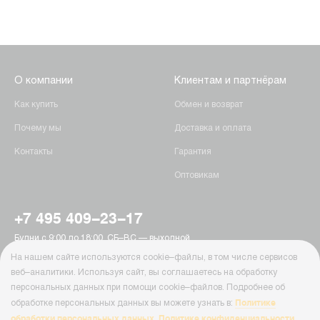
О компании
Клиентам и партнёрам
Как купить
Обмен и возврат
Почему мы
Доставка и оплата
Контакты
Гарантия
Оптовикам
+7 495 409-23-17
Будни с 9:00 до 18:00, СБ–ВС — выходной
г. Москва, Пятницкое шоссе, 15
На нашем сайте используются cookie–файлы, в том числе сервисов
info@ab-batteries.ru
веб–аналитики. Используя сайт, вы соглашаетесь на обработку
персональных данных при помощи cookie–файлов. Подробнее об
Политике
обработке персональных данных вы можете узнать в:
© Ab-Batteries, 2026
обработки персональных данных
Политике конфиденциальности
,
,