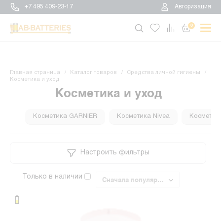
+7 495 409-23-17
Авторизация
0
Главная страница
Каталог товаров
Средства личной гигиены
Косметика и уход
Косметика и уход
Косметика GARNIER
Косметика Nivea
Косметика
Настроить фильтры
Только в наличии
Сначала популярные