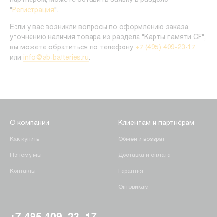
партнером, можете оставить заявку в разделе
"
Регистрация
".
Если у вас возникли вопросы по оформлению заказа,
уточнению наличия товара из раздела "Карты памяти CF",
вы можете обратиться по телефону
+7 (495) 409-23-17
или
info@ab-batteries.ru
.
О компании
Клиентам и партнёрам
Как купить
Обмен и возврат
Почему мы
Доставка и оплата
Контакты
Гарантия
Оптовикам
+7 495 409-23-17