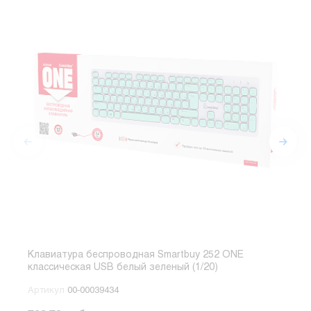
Клавиатура беспроводная Smartbuy 252 ONE
Клав
классическая USB белый зеленый (1/20)
клас
Артикул
00-00039434
Арт