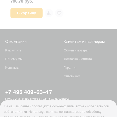
706.78 руб.
706.
В корзину
О компании
Клиентам и партнёрам
Как купить
Обмен и возврат
Почему мы
Доставка и оплата
Контакты
Гарантия
Оптовикам
+7 495 409-23-17
Будни с 9:00 до 18:00, СБ–ВС — выходной
г. Москва, Пятницкое шоссе, 15
На нашем сайте используются cookie–файлы, в том числе сервисов
info@ab-batteries.ru
веб–аналитики. Используя сайт, вы соглашаетесь на обработку