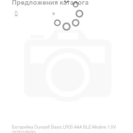
Предложения каталога
Батарейка Duracell Basic LR03 AAA BL2 Alkaline 1.5V
Бата
(2/20/16500)
Alkal