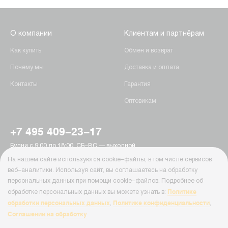
О компании
Клиентам и партнёрам
Как купить
Обмен и возврат
Почему мы
Доставка и оплата
Контакты
Гарантия
Оптовикам
+7 495 409-23-17
Будни с 9:00 до 18:00, СБ–ВС — выходной
г. Москва, Пятницкое шоссе, 15
На нашем сайте используются cookie–файлы, в том числе сервисов
info@ab-batteries.ru
веб–аналитики. Используя сайт, вы соглашаетесь на обработку
персональных данных при помощи cookie–файлов. Подробнее об
Политике
обработке персональных данных вы можете узнать в:
© Ab-Batteries, 2026
обработки персональных данных
Политике конфиденциальности
,
,
Политика конфиденциальности
Соглашении на обработку
Cайт Ab-Batteries ( ab-batteries.ru ) носит исключительно информационный