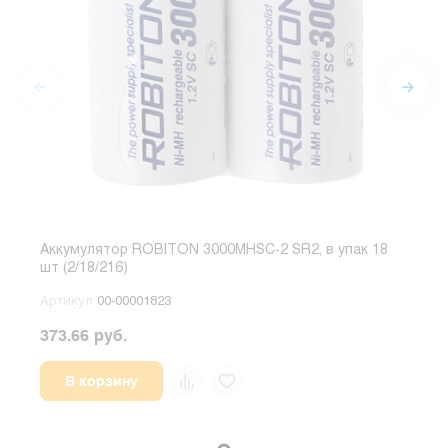
Аккумулятор ROBITON 3000MHSC-2 SR2, в упак 18
Акку
шт (2/18/216)
Артикул
00-00001823
Арт
373.66 руб.
186.
В корзину