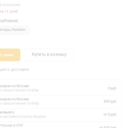
ет в наличии
ки 14 дней
одборках:
яторы Robiton
с цены
Купить в розницу
ия о доставке
рьером по Москве
0 руб.
и заказе более 10.000р
рьером по Москве
800 руб.
и заказе менее 10.000р
мовывоз
от 0 руб.
и доставка в пункты выдачи
 России и СНГ
от 500 руб.