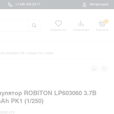
+7 495 409-23-17
Авторизация
0
Избранное
Сравнение
Корзина
N LP603060 3.7В 1100mAh PK1 (1/250)
улятор ROBITON LP603060 3.7В
Ah PK1 (1/250)
-00001678