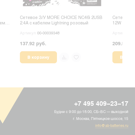
Сетевое З/У MORE CHOICE NC46i 2USB
Сетевое З
лем
2.4A с кабелем Lightning розовый
12W с кабе
Артикул
00-00039348
Артикул
00
137.92 руб.
209.57 ру
В корзину
В корз
+7 495 409-23-17
Будни с 9:00 до 18:00, СБ–ВС — выходной
г. Москва, Пятницкое шоссе, 15
info@ab-batteries.ru