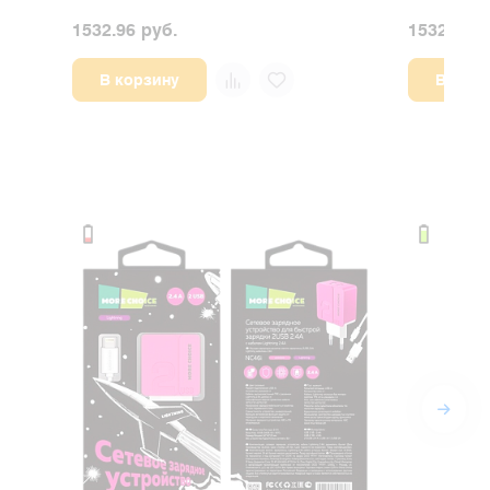
1532.96 руб.
1532.96 р
В корзину
В корз