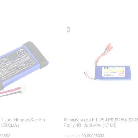
ET для Harman/Kardon
Аккумулятор ET 2S-LP903480-20CB 
ni 3.7В, 3000мАч
Pol, 7.4В, 2500мАч (1/100)
29652
Артикул
00-00025933