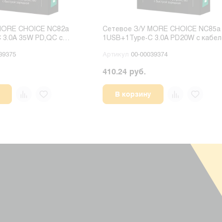
MORE CHOICE NC82a
Сетевое З/У MORE CHOICE NC85a
 3.0A 35W PD,QC с
1USB+1Type-C 3.0A PD20W с кабе
-C/Type-C черный
Type-C/Type-C белый
39375
Артикул
00-00039374
410.24 руб.
В корзину