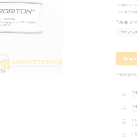
Наличие: Н
Срок постав
Товар в п
Аккумул
Запро
Информац
Ку
Пр
Ку
Пр
Са
Ил
По