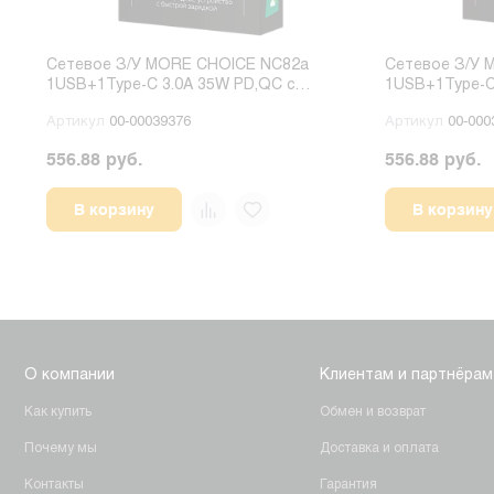
Сетевое З/У MORE CHOICE NC82a
Сетевое З/У 
1USB+1Type-C 3.0A 35W PD,QC с
1USB+1Type-C
кабелем Type-C/Type-C белый
кабелем Type
Артикул
00-00039376
Артикул
00-000
556.88 руб.
556.88 руб.
В корзину
В корзину
О компании
Клиентам и партнёрам
Как купить
Обмен и возврат
Почему мы
Доставка и оплата
Контакты
Гарантия