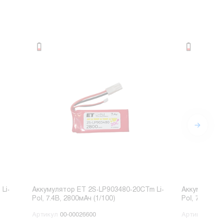
Li-
Аккумулятор ET 2S-LP903480-20CTm Li-
Аккумулято
Pol, 7.4В, 2800мАч (1/100)
Pol, 7.4В, 
Артикул
00-00026600
Артикул
00