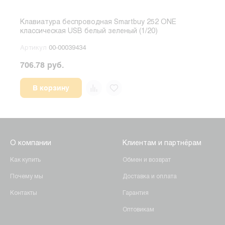
Клавиатура беспроводная Smartbuy 252 ONE
Клав
классическая USB белый зеленый (1/20)
клас
Артикул
00-00039434
Арт
706.78 руб.
706.
В корзину
О компании
Клиентам и партнёрам
Как купить
Обмен и возврат
Почему мы
Доставка и оплата
Контакты
Гарантия
Оптовикам