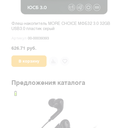
Флеш-накопитель MORE CHOICE МФБ32 3.0 32GB
Фле
USB3.0 пластик серый
USB3
Артикул
00-00039393
Арт
626.71 руб.
626.
В корзину
Предложения каталога