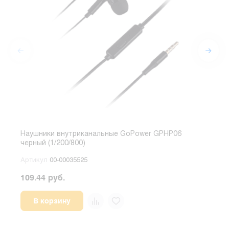
Наушники внутриканальные GoPower GPHP06
Науш
черный (1/200/800)
микр
Артикул
00-00035525
Арт
109.44 руб.
573.
В корзину