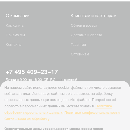
О компании
Клиентам и партнёрам
Как купить
Обмен и возврат
Почему мы
Доставка и оплата
Контакты
Гарантия
Оптовикам
+7 495 409-23-17
Будни с 9:00 до 18:00, СБ–ВС — выходной
г. Москва, Пятницкое шоссе, 15
На нашем сайте используются cookie–файлы, в том числе сервисов
info@ab-batteries.ru
веб–аналитики. Используя сайт, вы соглашаетесь на обработку
персональных данных при помощи cookie–файлов. Подробнее об
Политике
обработке персональных данных вы можете узнать в:
© Ab-Batteries, 2026
обработки персональных данных
Политике конфиденциальности
,
,
Политика конфиденциальности
Соглашении на обработку
Cайт Ab-Batteries ( ab-batteries.ru ) носит исключительно информационный
характер и ни при каких условиях информация, цены и иные материалы
Окончательные цены утверждаются менеджером после