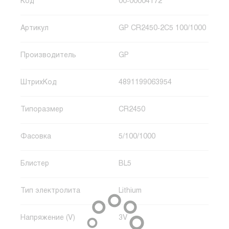
Код
00-00004172
Артикул
GP CR2450-2C5 100/1000
Производитель
GP
ШтрихКод
4891199063954
Типоразмер
CR2450
Фасовка
5/100/1000
Блистер
BL5
Тип электролита
Lithium
Напряжение (V)
3V