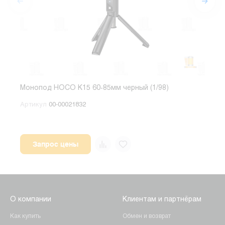
Монопод HOCO K15 60-85мм черный (1/98)
Моно
Артикул
00-00021832
Арт
Запрос цены
О компании
Клиентам и партнёрам
Как купить
Обмен и возврат