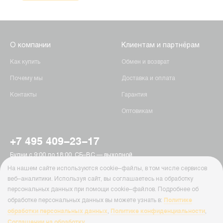
О компании
Клиентам и партнёрам
Как купить
Обмен и возврат
Почему мы
Доставка и оплата
Контакты
Гарантия
Оптовикам
+7 495 409-23-17
Будни с 9:00 до 18:00, СБ–ВС — выходной
г. Москва, Пятницкое шоссе, 15
На нашем сайте используются cookie–файлы, в том числе сервисов
info@ab-batteries.ru
веб–аналитики. Используя сайт, вы соглашаетесь на обработку
персональных данных при помощи cookie–файлов. Подробнее об
Политике
обработке персональных данных вы можете узнать в:
© Ab-Batteries, 2026
обработки персональных данных
Политике конфиденциальности
,
,
Политика конфиденциальности
Соглашении на обработку