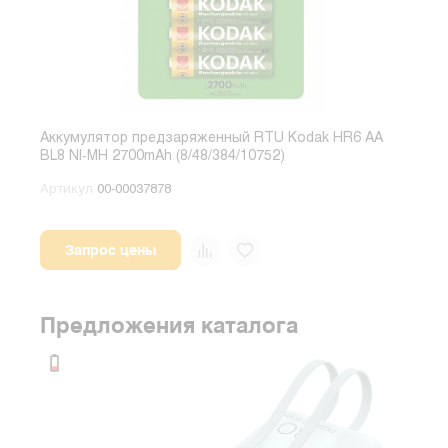
Аккумулятор предзаряженный RTU Kodak HR6 AA
Акку
BL8 NI-MH 2700mAh (8/48/384/10752)
2600
Артикул
00-00037878
Арт
Запрос цены
Предложения каталога