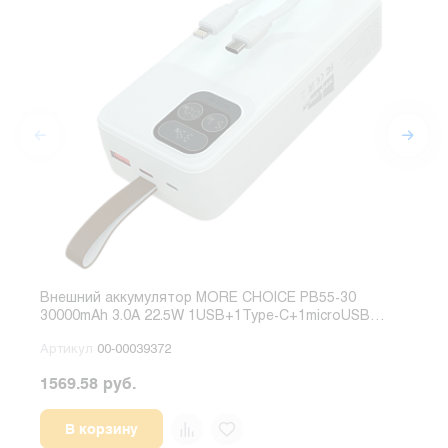
Внешний аккумулятор MORE CHOICE PB55-30
Вне
30000mAh 3.0A 22.5W 1USB+1Type-C+1microUSB
3000
белый
чер
Артикул
00-00039372
Арт
1569.58 руб.
1569
В корзину