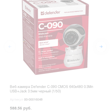
Веб-камера Defender C-090 CMOS 640x480 0.3Мп
Веб-
USB+Jack 3.5мм черный (1/50)
2Мп 
Артикул
00-00016048
Арт
588.56 руб.
1748