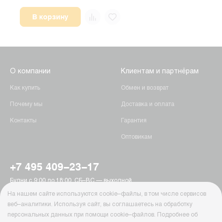
В корзину
О компании
Клиентам и партнёрам
Как купить
Обмен и возврат
Почему мы
Доставка и оплата
Контакты
Гарантия
Оптовикам
+7 495 409-23-17
Будни с 9:00 до 18:00, СБ–ВС — выходной
г. Москва, Пятницкое шоссе, 15
На нашем сайте используются cookie–файлы, в том числе сервисов
info@ab-batteries.ru
веб–аналитики. Используя сайт, вы соглашаетесь на обработку
персональных данных при помощи cookie–файлов. Подробнее об