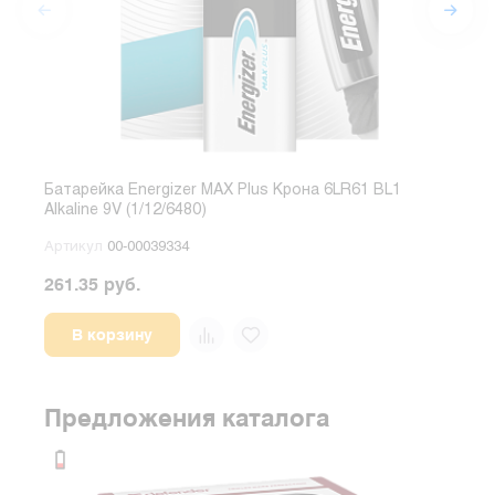
Батарейка Energizer MAX Plus Крона 6LR61 BL1
Бата
Alkaline 9V (1/12/6480)
Арт
Артикул
00-00039334
261.35 руб.
33.3
В корзину
Предложения каталога