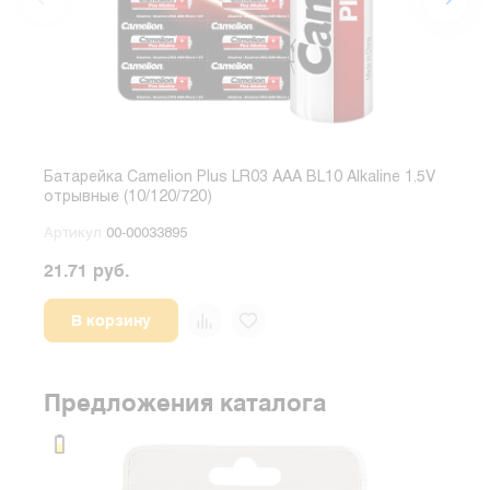
Батарейка Camelion Plus LR03 AAA BL10 Alkaline 1.5V
Бата
отрывные (10/120/720)
отры
Артикул
00-00033895
Арт
21.71 руб.
24.1
В корзину
Предложения каталога