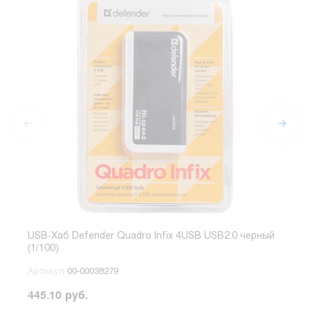
USB-Хаб Defender Quadro Infix 4USB USB2.0 черный
USB-
(1/100)
голу
Артикул
00-00038279
Арт
445.10 руб.
741.