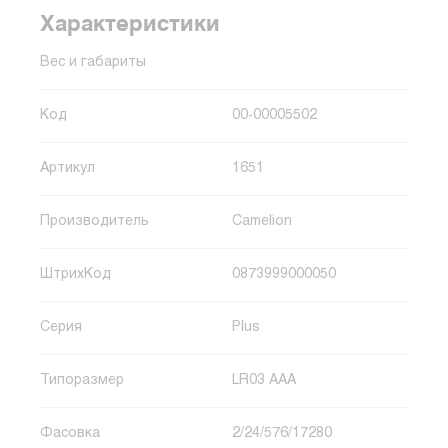
Характеристики
Вес и габариты
Код
00-00005502
Артикул
1651
Производитель
Camelion
ШтрихКод
0873999000050
Серия
Plus
Типоразмер
LR03 AAA
Фасовка
2/24/576/17280