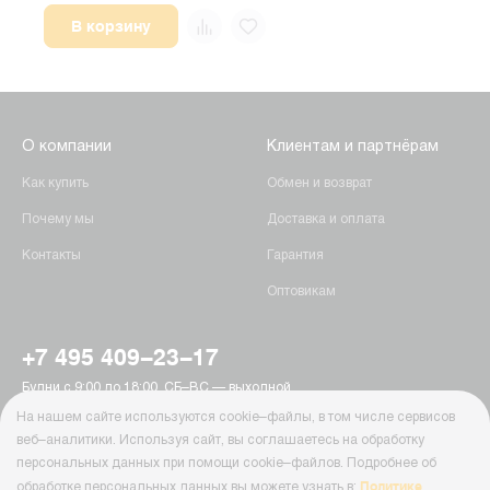
В корзину
О компании
Клиентам и партнёрам
Как купить
Обмен и возврат
Почему мы
Доставка и оплата
Контакты
Гарантия
Оптовикам
+7 495 409-23-17
Будни с 9:00 до 18:00, СБ–ВС — выходной
г. Москва, Пятницкое шоссе, 15
На нашем сайте используются cookie–файлы, в том числе сервисов
info@ab-batteries.ru
веб–аналитики. Используя сайт, вы соглашаетесь на обработку
персональных данных при помощи cookie–файлов. Подробнее об
Политике
обработке персональных данных вы можете узнать в: