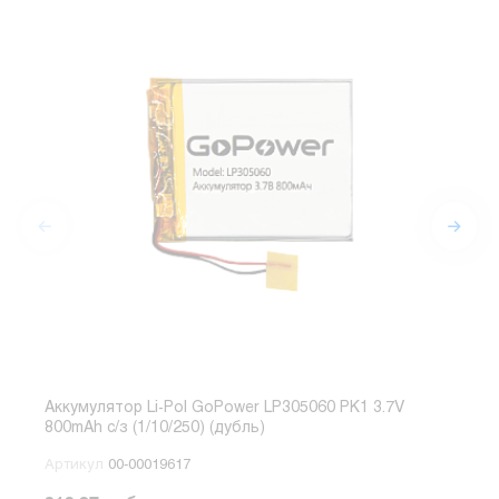
Аккумулятор Li-Pol GoPower LP305060 PK1 3.7V
Акку
800mAh с/з (1/10/250) (дубль)
300
Артикул
00-00019617
Арт