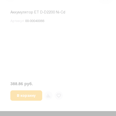
Аккумулятор ET D-D2200 Ni-Cd
Акку
BL4 
Артикул
00-00040066
Арт
388.86 руб.
567.
В корзину