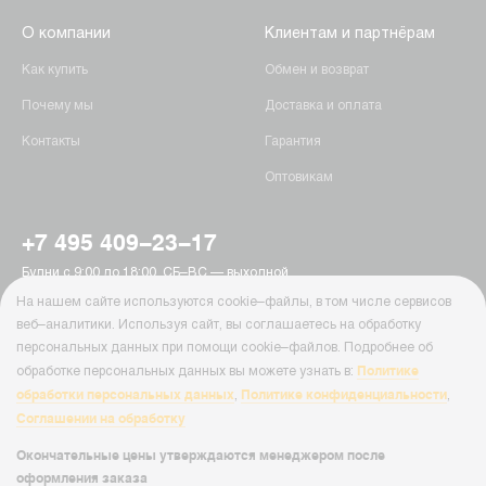
О компании
Клиентам и партнёрам
Как купить
Обмен и возврат
Почему мы
Доставка и оплата
Контакты
Гарантия
Оптовикам
+7 495 409-23-17
Будни с 9:00 до 18:00, СБ–ВС — выходной
г. Москва, Пятницкое шоссе, 15
На нашем сайте используются cookie–файлы, в том числе сервисов
info@ab-batteries.ru
веб–аналитики. Используя сайт, вы соглашаетесь на обработку
персональных данных при помощи cookie–файлов. Подробнее об
Политике
обработке персональных данных вы можете узнать в:
© Ab-Batteries, 2026
обработки персональных данных
Политике конфиденциальности
,
,
Политика конфиденциальности
Соглашении на обработку
Cайт Ab-Batteries ( ab-batteries.ru ) носит исключительно информационный
характер и ни при каких условиях информация, цены и иные материалы
Окончательные цены утверждаются менеджером после
размещенные на сайте, не являются публичной офертой, определяемой
оформления заказа
положениями Статьи 437 Гражданского кодекса РФ.