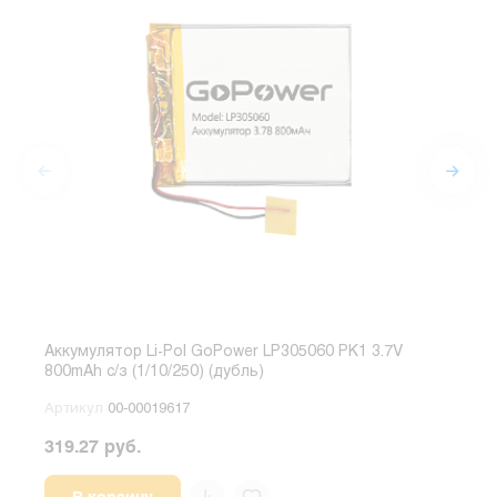
Аккумулятор Li-Pol GoPower LP305060 PK1 3.7V
Акку
800mAh с/з (1/10/250) (дубль)
300
Артикул
00-00019617
Арт
319.27 руб.
1685