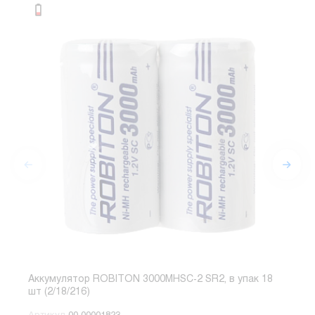
Аккумулятор ROBITON 3000MHSC-2 SR2, в упак 18
Акку
шт (2/18/216)