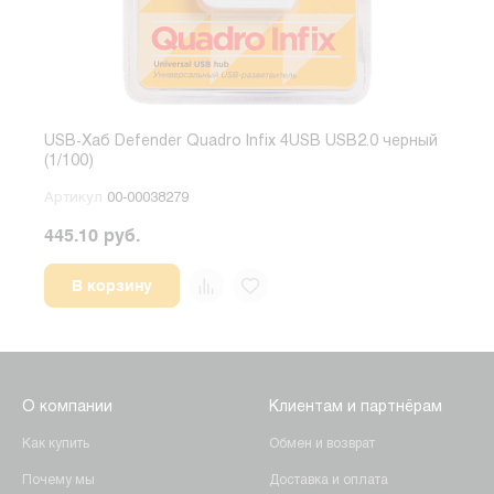
USB-Хаб Defender Quadro Infix 4USB USB2.0 черный
USB-
(1/100)
голу
Артикул
00-00038279
Арт
445.10 руб.
741.
В корзину
О компании
Клиентам и партнёрам
Как купить
Обмен и возврат
Почему мы
Доставка и оплата