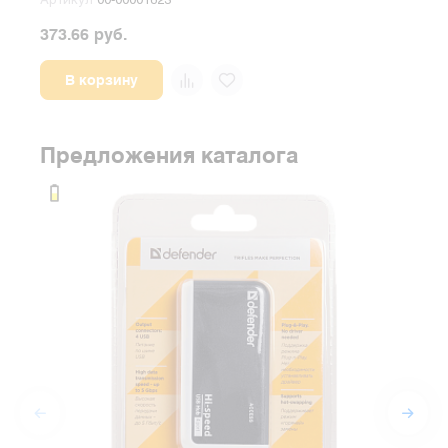
Артикул
00-00001823
Арт
373.66 руб.
186.
В корзину
Предложения каталога