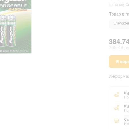
Наличие: С
Товар в п
Energize
384.74
769.48 руб
В кор
Информац
Ку
Пр
Ку
Пр
Са
Ил