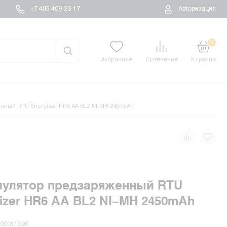
+7 495 409-23-17
Авторизация
0
Избранное
Сравнение
Корзина
ный RTU Energizer HR6 AA BL2 NI-MH 2450mAh
мулятор предзаряженный RTU
izer HR6 AA BL2 NI-MH 2450mAh
-00011598