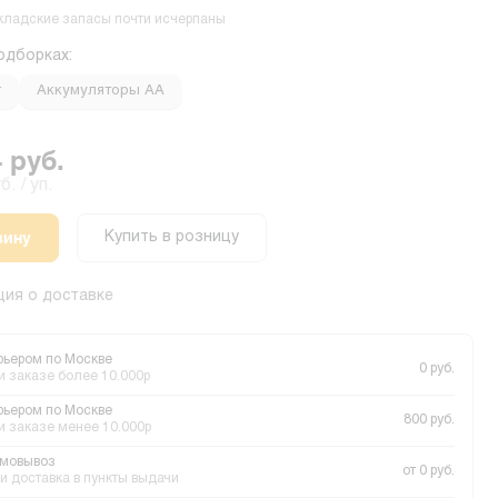
кладские запасы почти исчерпаны
одборках:
r
Аккумуляторы АА
 руб.
. / уп.
зину
Купить в розницу
ия о доставке
рьером по Москве
0 руб.
и заказе более 10.000р
рьером по Москве
800 руб.
и заказе менее 10.000р
мовывоз
от 0 руб.
и доставка в пункты выдачи