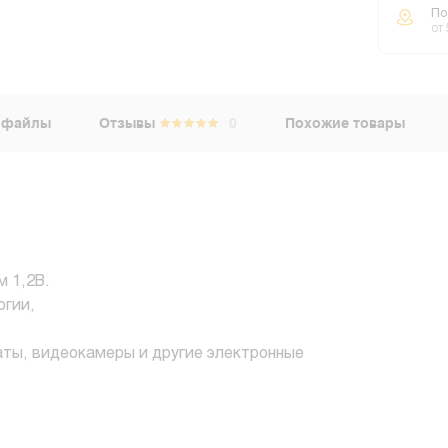
По
от
 файлы
Отзывы
0
Похожие товары
м 1,2В.
огии,
аты, видеокамеры и другие электронные