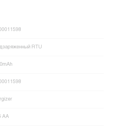
00011598
дзаряженный RTU
50mAh
00011598
rgizer
6 AA