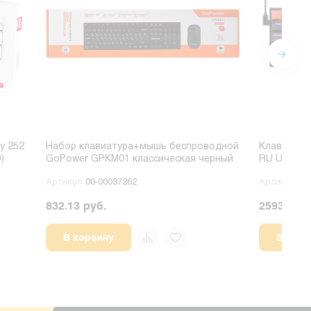
y 252
Набор клавиатура+мышь беспроводной
Клавиатур
)
GoPower GPKM01 классическая черный
RU USB 1.8
Артикул
00-00037262
Артикул
00
832.13 руб.
2593.10 р
В корзину
В корз