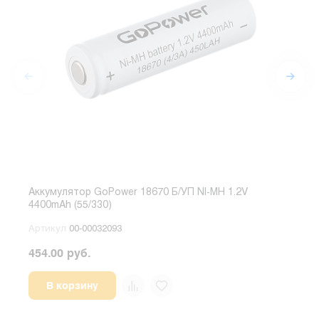
Аккумулятор GoPower 18670 Б/УП NI-MH 1.2V
Акку
4400mAh (55/330)
1.5V
Артикул
00-00032093
Арт
454.00 руб.
229.
В корзину