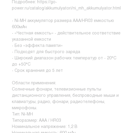
Подробнее: https://go-
power.ru/catalog/akkumulyatori/ni_mh_akkumulyator.html
- Ni-MH аккумулятор размера ААА/НR03 емкостью
600мАч
- «Честная емкость» - действительное соответствие
указанной емкости
- Без «эффекта памяти»
- Подходят для быстрого заряда
- Широкий диапазон рабочих температур от - 20°С
до +50°С
- Срок хранения до 5 лет
Области применения:
Солнечные фонари, телевизионные пульты
дистанционного управления, беспроводные мыши и
клавиатуры, радио, фонари, радиотелефоны,
микрофоны.
Тип: Ni-MH
Типоразмер: AAA / HR03
Номинальное напряжение: 1,2 В