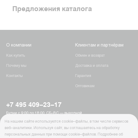
Предложения каталога
О компании
Клиентам и партнёрам
Как купить
Обмен и возврат
Почему мы
Доставка и оплата
Контакты
Гарантия
Оптовикам
+7 495 409-23-17
Будни с 9:00 до 18:00, СБ–ВС — выходной
г. Москва, Пятницкое шоссе, 15
На нашем сайте используются cookie–файлы, в том числе сервисов
info@ab-batteries.ru
веб–аналитики. Используя сайт, вы соглашаетесь на обработку
персональных данных при помощи cookie–файлов. Подробнее об