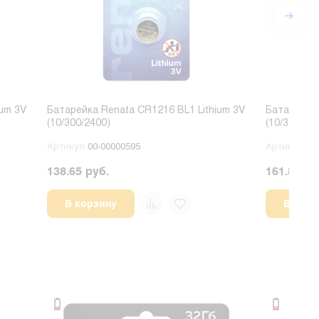
ium 3V
Батарейка Renata CR1216 BL1 Lithium 3V
Батарейка 
(10/300/2400)
(10/300/240
Артикул
00-00000595
Артикул
00
138.65 руб.
161.88 ру
В корзину
В корз