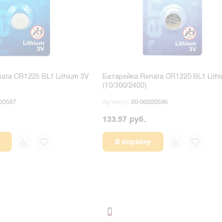
ata CR1225 BL1 Lithium 3V
Батарейка Renata CR1220 BL1 Lith
(10/300/2400)
00597
Артикул
00-00000596
133.57 руб.
В корзину