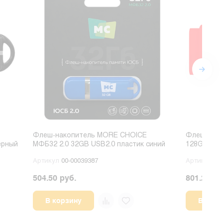
Флеш-накопитель MORE CHOICE
Флеш-нако
ерный
МФБ32 2.0 32GB USB2.0 пластик синий
128GB USB
Артикул
00-00039387
Артикул
00
504.50 руб.
801.28 ру
В корзину
В корз