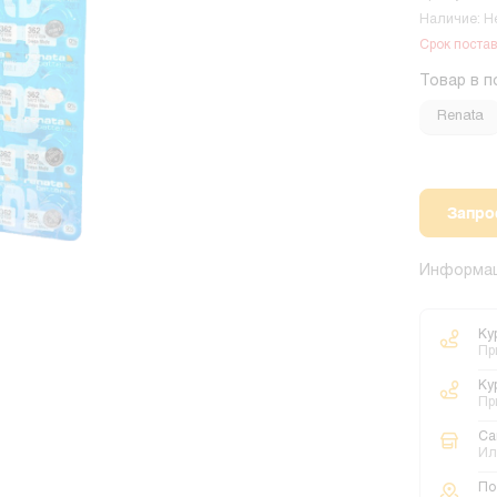
Наличие: Н
Срок постав
Товар в п
Renata
Запро
Информац
Ку
Пр
Ку
Пр
Са
Ил
По