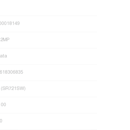
00018149
62MP
ata
618306835
 (SR721SW)
100
0