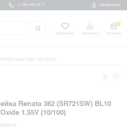
+7 495 409-23-17
Авторизация
0
Избранное
Сравнение
Корзина
W) BL10 Silver Oxide 1.55V (10/100)
ейка Renata 362 (SR721SW) BL10
 Oxide 1.55V (10/100)
-00018149