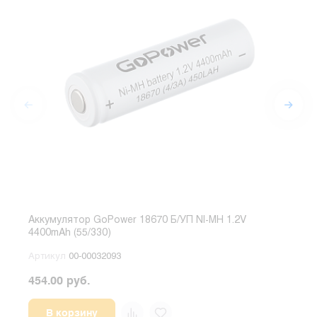
Аккумулятор GoPower 18670 Б/УП NI-MH 1.2V
Акку
4400mAh (55/330)
1.5V
Артикул
00-00032093
Арт
454.00 руб.
229.
В корзину