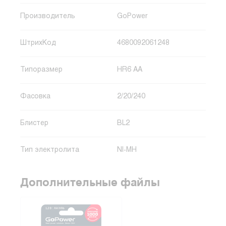
Производитель
GoPower
ШтрихКод
4680092061248
Типоразмер
HR6 AA
Фасовка
2/20/240
Блистер
BL2
Тип электролита
NI-MH
Дополнительные файлы