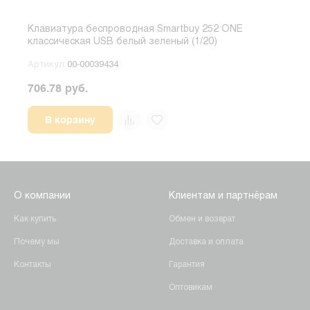
Клавиатура беспроводная Smartbuy 252 ONE
Клав
классическая USB белый зеленый (1/20)
клас
Артикул
00-00039434
Арт
706.78 руб.
706.
В корзину
О компании
Клиентам и партнёрам
Как купить
Обмен и возврат
Почему мы
Доставка и оплата
Контакты
Гарантия
Оптовикам