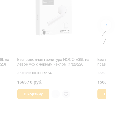
9L на
Беспроводная гарнитура HOCO E39L на
Беспровод
220)
левое ухо с черным чехлом (1/22/220)
правое ухо
Артикул
00-00009154
Артикул
00
1663.10 руб.
1586.18 р
В корзину
В корз