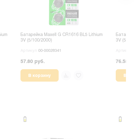
hium
Батарейка Maxell G CR1616 BL5 Lithium
Батарейка 
3V (5/100/2000)
3V (5/100/2
Артикул
00-00028341
Артикул
00
57.80 руб.
76.58 руб
В корзину
В корз