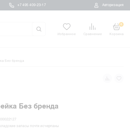
+7 495 409-23-17
Авторизация
0
Избранное
Сравнение
Корзина
ка Без бренда
ейка Без бренда
-00022127
кладские запасы почти исчерпаны