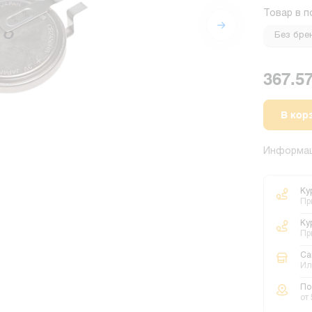
Товар в п
Без бре
367.57
В кор
Информац
Ку
Пр
Ку
Пр
Са
Ил
По
от