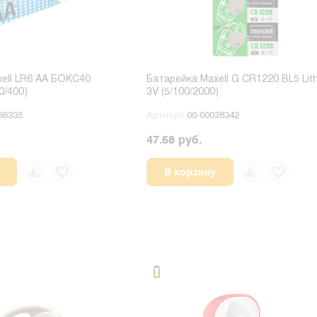
ell LR6 AA БОКС40
Батарейка Maxell G CR1220 BL5 Lit
40/400)
3V (5/100/2000)
36335
Артикул
00-00028342
47.68 руб.
В корзину