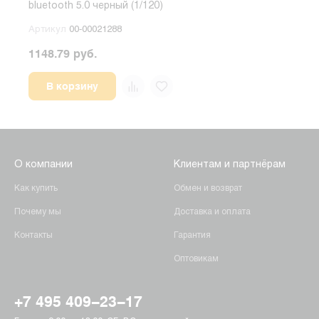
bluetooth 5.0 черный (1/120)
5.0 
Артикул
00-00021288
Арт
1148.79 руб.
752.
В корзину
О компании
Клиентам и партнёрам
Как купить
Обмен и возврат
Почему мы
Доставка и оплата
Контакты
Гарантия
Оптовикам
+7 495 409-23-17