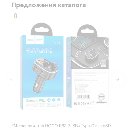
Предложения каталога
FM-трансмиттер HOCO E62 2USB+Type-C microSD
FM-т