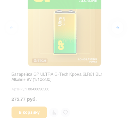
Батарейка GP ULTRA G-Tech Крона 6LR61 BL1
Бата
Alkaline 9V (1/10/200)
1.5V
Артикул
00-00030588
Арт
275.77 руб.
55.0
В корзину