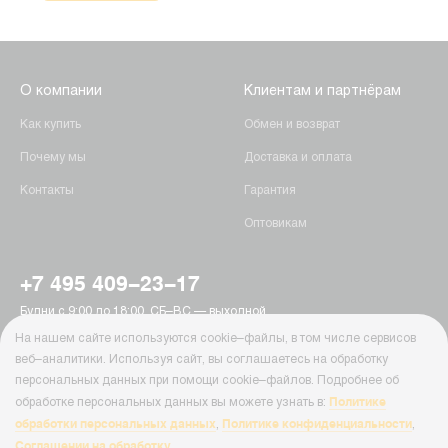
О компании
Клиентам и партнёрам
Как купить
Обмен и возврат
Почему мы
Доставка и оплата
Контакты
Гарантия
Оптовикам
+7 495 409-23-17
Будни с 9:00 до 18:00, СБ–ВС — выходной
г. Москва, Пятницкое шоссе, 15
На нашем сайте используются cookie–файлы, в том числе сервисов
info@ab-batteries.ru
веб–аналитики. Используя сайт, вы соглашаетесь на обработку
персональных данных при помощи cookie–файлов. Подробнее об
Политике
обработке персональных данных вы можете узнать в:
© Ab-Batteries, 2026
обработки персональных данных
Политике конфиденциальности
,
,
Политика конфиденциальности
Соглашении на обработку