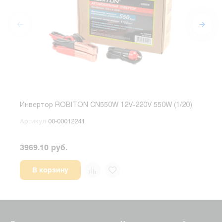
Инвертор ROBITON CN550W 12V-220V 550W (1/20)
Инве
Артикул
00-00012241
Арт
3969.10 руб.
2034
В корзину