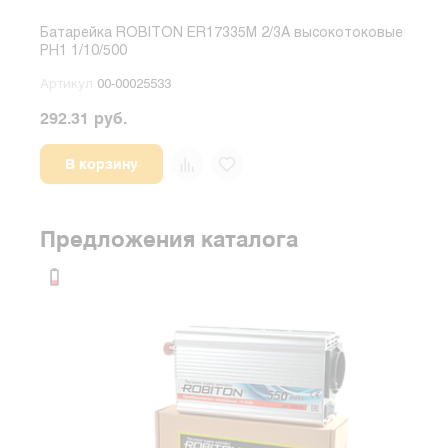
Батарейка ROBITON ER17335M 2/3A высокотоковые
Бата
PH1 1/10/500
выво
Артикул
00-00025533
Арт
292.31 руб.
34.7
В корзину
Предложения каталога