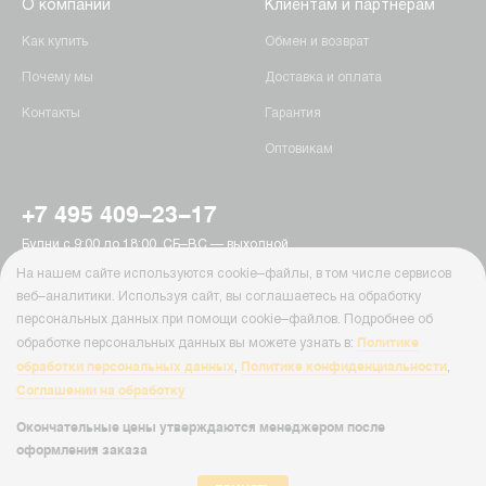
О компании
Клиентам и партнёрам
Как купить
Обмен и возврат
Почему мы
Доставка и оплата
Контакты
Гарантия
Оптовикам
+7 495 409-23-17
Будни с 9:00 до 18:00, СБ–ВС — выходной
г. Москва, Пятницкое шоссе, 15
На нашем сайте используются cookie–файлы, в том числе сервисов
info@ab-batteries.ru
веб–аналитики. Используя сайт, вы соглашаетесь на обработку
персональных данных при помощи cookie–файлов. Подробнее об
Политике
обработке персональных данных вы можете узнать в:
© Ab-Batteries, 2026
обработки персональных данных
Политике конфиденциальности
,
,
Политика конфиденциальности
Соглашении на обработку
Cайт Ab-Batteries ( ab-batteries.ru ) носит исключительно информационный
характер и ни при каких условиях информация, цены и иные материалы
Окончательные цены утверждаются менеджером после
размещенные на сайте, не являются публичной офертой, определяемой
оформления заказа
положениями Статьи 437 Гражданского кодекса РФ.