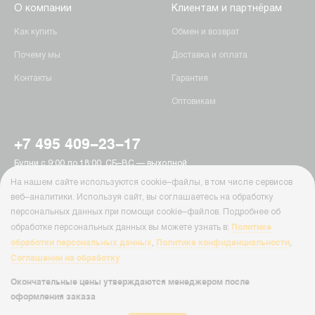
О компании
Клиентам и партнёрам
Как купить
Обмен и возврат
Почему мы
Доставка и оплата
Контакты
Гарантия
Оптовикам
+7 495 409-23-17
Будни с 9:00 до 18:00, СБ–ВС — выходной
г. Москва, Пятницкое шоссе, 15
На нашем сайте используются cookie–файлы, в том числе сервисов
info@ab-batteries.ru
веб–аналитики. Используя сайт, вы соглашаетесь на обработку
персональных данных при помощи cookie–файлов. Подробнее об
Политике
обработке персональных данных вы можете узнать в:
© Ab-Batteries, 2026
обработки персональных данных
Политике конфиденциальности
,
,
Политика конфиденциальности
Соглашении на обработку
Cайт Ab-Batteries ( ab-batteries.ru ) носит исключительно информационный
характер и ни при каких условиях информация, цены и иные материалы
Окончательные цены утверждаются менеджером после
размещенные на сайте, не являются публичной офертой, определяемой
оформления заказа
положениями Статьи 437 Гражданского кодекса РФ.