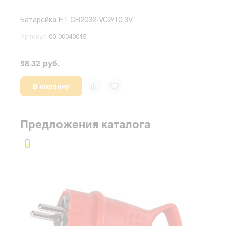
Батарейка ET CR2032-VC2/10 3V
Элем
гори
Артикул
00-00040015
Арт
58.32 руб.
33.1
В корзину
Предложения каталога