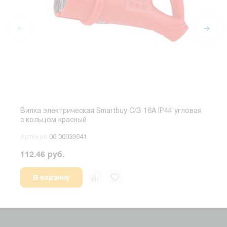
Вилка электрическая Smartbuy С/З 16A IP44 угловая
Вилк
с кольцом красный
крас
Артикул
00-00039941
Арт
112.46 руб.
104.
В корзину