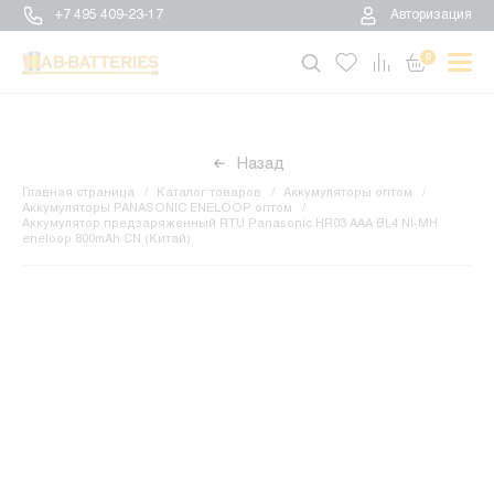
+7 495 409-23-17
Авторизация
0
Назад
Главная страница
Каталог товаров
Аккумуляторы оптом
Аккумуляторы PANASONIC ENELOOP оптом
Аккумулятор предзаряженный RTU Panasonic HR03 AAA BL4 NI-MH
eneloop 800mAh CN (Китай)