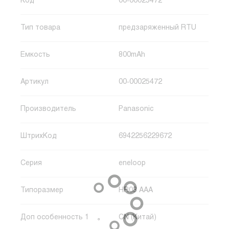
Код
00-00025472
Тип товара
предзаряженный RTU
Емкость
800mAh
Артикул
00-00025472
Производитель
Panasonic
ШтрихКод
6942256229672
Серия
eneloop
Типоразмер
HR03 AAA
Доп особенность 1
CN (Китай)