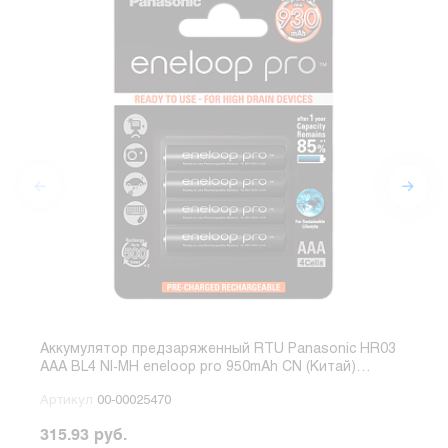
Аккумулятор предзаряженный RTU Panasonic HR03
Акку
AAA BL4 NI-MH eneloop pro 950mAh CN (Китай)
AAA 
(4/48/576)
(4/4
Артикул
00-00025470
Арт
315.93 руб.
549.