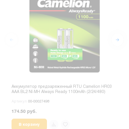
Аккумулятор предзаряженный RTU Camelion HR03
Акку
AAA BL2 NI-MH Always Ready 1100mAh (2/24/480)
AAA 
Артикул
00-00027498
Арт
174.50 руб.
148.
В корзину