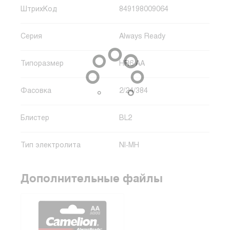
ШтрихКод
849198009064
Серия
Always Ready
Типоразмер
HR6 AA
Фасовка
2/24/384
Блистер
BL2
Тип электролита
NI-MH
Дополнительные файлы