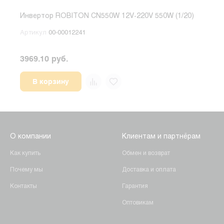
Инвертор ROBITON CN550W 12V-220V 550W (1/20)
Инве
Артикул
00-00012241
Арт
3969.10 руб.
2034
В корзину
О компании
Клиентам и партнёрам
Как купить
Обмен и возврат
Почему мы
Доставка и оплата
Контакты
Гарантия
Оптовикам