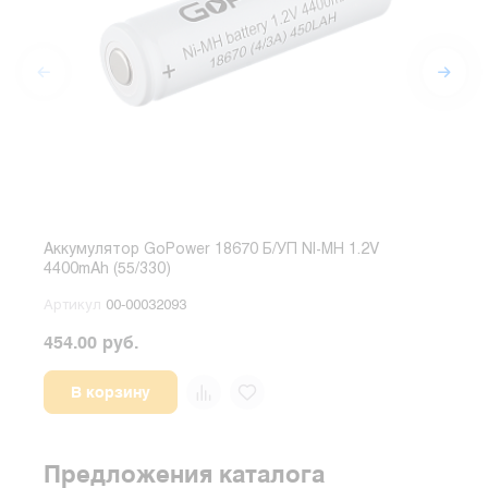
Аккумулятор GoPower 18670 Б/УП NI-MH 1.2V
Акку
4400mAh (55/330)
1.5V
Артикул
00-00032093
Арт
454.00 руб.
229.
В корзину
Предложения каталога