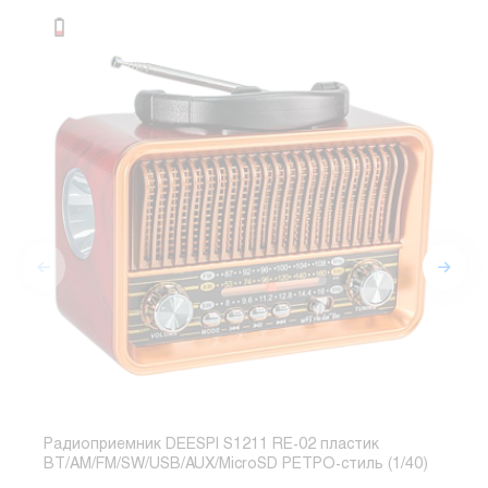
Радиоприемник DEESPI S1211 RE-02 пластик
Ради
BT/AM/FM/SW/USB/AUX/MicroSD РЕТРО-стиль (1/40)
BT/A