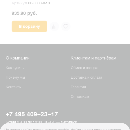
Артикул
00-00039410
Арт
935.90 руб.
991.
В корзину
О компании
Клиентам и партнёрам
Как купить
Обмен и возврат
Почему мы
Доставка и оплата
Контакты
Гарантия
Оптовикам
+7 495 409-23-17
Будни с 9:00 до 18:00, СБ–ВС — выходной
г. Москва, Пятницкое шоссе, 15