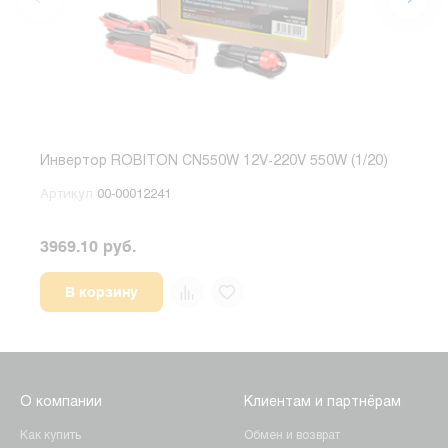
Инвертор ROBITON CN550W 12V-220V 550W (1/20)
Инве
Артикул
00-00012241
Арт
3969.10 руб.
2034
В корзину
О компании
Клиентам и партнёрам
Как купить
Обмен и возврат