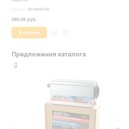
защиты
15A 
Артикул
00-00039790
Арт
280.58 руб.
528.
В корзину
Предложения каталога