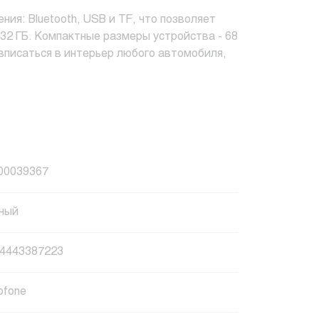
я: Bluetooth, USB и TF, что позволяет
32 ГБ. Компактные размеры устройства - 68
о вписаться в интерьер любого автомобиля,
00039367
ный
4443387223
ofone