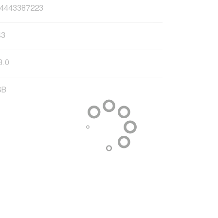
4443387223
43
3.0
SB