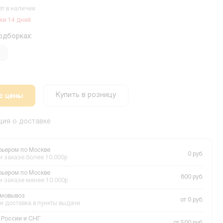
ет в наличии
ки 14 дней
одборках:
с цены
Купить в розницу
ия о доставке
рьером по Москве
0 руб.
и заказе более 10.000р
рьером по Москве
800 руб.
и заказе менее 10.000р
мовывоз
от 0 руб.
и доставка в пункты выдачи
 России и СНГ
от 500 руб.