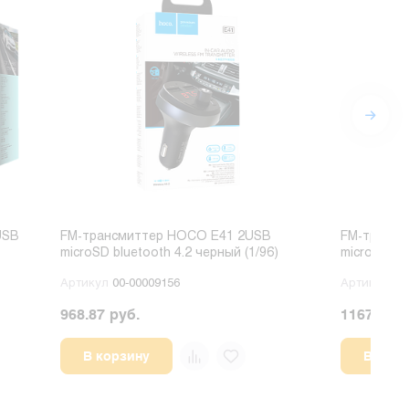
USB
FM-трансмиттер HOCO E41 2USB
FM-трансм
microSD bluetooth 4.2 черный (1/96)
microSD blu
Артикул
00-00009156
Артикул
00
968.87 руб.
1167.92 р
В корзину
В корз