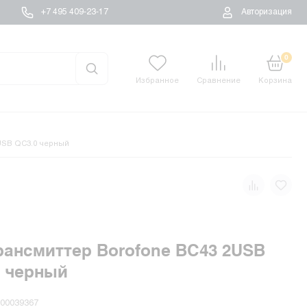
+7 495 409-23-17
Авторизация
0
Избранное
Сравнение
Корзина
USB QC3.0 черный
ансмиттер Borofone BC43 2USB
0 черный
-00039367