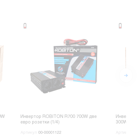
0W
Инвертор ROBITON R700 700W две
Инвертор 
евро розетки (1/4)
300W (1/30
Артикул
00-00001122
Артикул
00