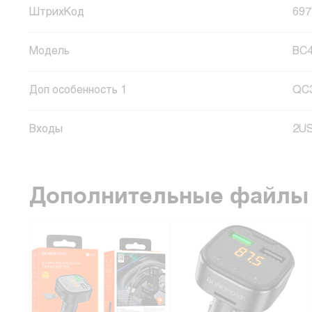
ШтрихКод
697
Модель
BC
Доп особенность 1
QC
Входы
2U
Дополнительные файлы