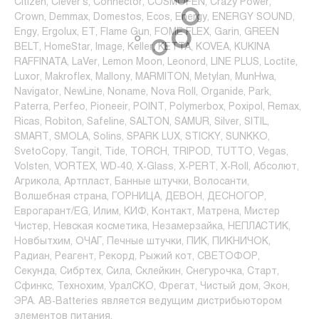
Citizen, Clever's, Connector, COSMOFEN, Crazy Power,
Crown, Demmax, Domestos, Ecos, Energy, ENERGY SOUND,
Engy, Ergolux, ET, Flame Gun, FOME FLEX, Garin, GREEN
BELT, HomeStar, Image, Keller, KETTA, KOVEA, KUKINA
RAFFINATA, LaVer, Lemon Moon, Leonord, LINE PLUS, Loctite,
Luxor, Makroflex, Mallony, MARMITON, Metylan, MunHwa,
Navigator, NewLine, Noname, Nova Roll, Organide, Park,
Paterra, Perfeo, Pioneeir, POINT, Polymerbox, Poxipol, Remax,
Ricas, Robiton, Safeline, SALTON, SAMUR, Silver, SITIL,
SMART, SMOLA, Solins, SPARK LUX, STICKY, SUNKKO,
SvetoCopy, Tangit, Tide, TORCH, TRIPOD, TUTTO, Vegas,
Volsten, VORTEX, WD-40, X-Glass, X-PERT, X-Roll, Абсолют,
Агрикола, Артпласт, Банные штучки, Волосанти,
Волшебная страна, ГОРНИЦА, ДЕВОН, ДЕСНОГОР,
Еврогарант/EG, Илим, КИФ, Контакт, Матрена, Мистер
Чистер, Невская косметика, Незамерзайка, НЕПЛАСТИК,
Новбытхим, ОЧАГ, Печные штучки, ПИК, ПИКНИЧОК,
Радиан, Реагент, Рекорд, Рыжий кот, СВЕТОФОР,
Секунда, Сибртех, Сила, Склейкин, Снегурочка, Старт,
Сфинкс, Технохим, УралСКО, Фрегат, Чистый дом, Экон,
ЭРА. AB-Batteries является ведущим дистрибьютором
элементов питания.