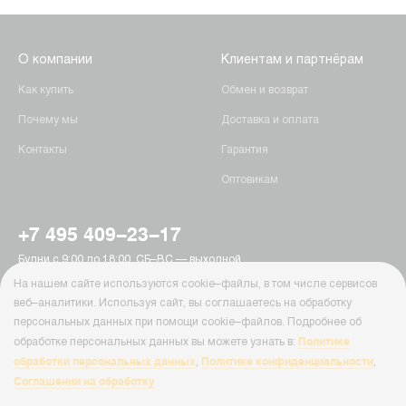
О компании
Клиентам и партнёрам
Как купить
Обмен и возврат
Почему мы
Доставка и оплата
Контакты
Гарантия
Оптовикам
+7 495 409-23-17
Будни с 9:00 до 18:00, СБ–ВС — выходной
г. Москва, Пятницкое шоссе, 15
На нашем сайте используются cookie–файлы, в том числе сервисов
info@ab-batteries.ru
веб–аналитики. Используя сайт, вы соглашаетесь на обработку
персональных данных при помощи cookie–файлов. Подробнее об
Политике
обработке персональных данных вы можете узнать в:
© Ab-Batteries, 2026
обработки персональных данных
Политике конфиденциальности
,
,
Политика конфиденциальности
Соглашении на обработку
Cайт Ab-Batteries ( ab-batteries.ru ) носит исключительно информационный