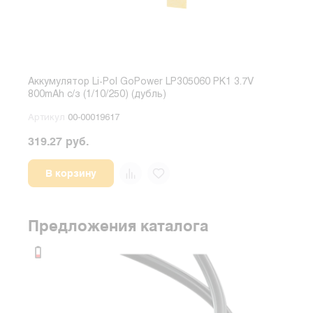
Аккумулятор Li-Pol GoPower LP305060 PK1 3.7V
Акку
800mAh с/з (1/10/250) (дубль)
300
Артикул
00-00019617
Арт
319.27 руб.
1685
В корзину
Предложения каталога