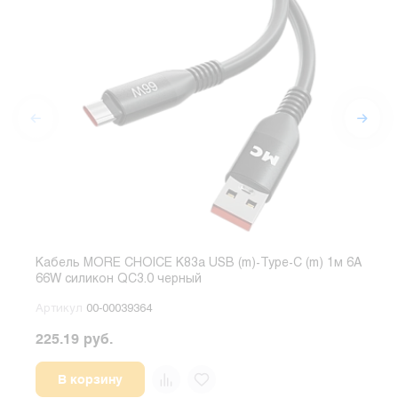
Кабель MORE CHOICE K83a USB (m)-Type-C (m) 1м 6A
Кабе
66W силикон QC3.0 черный
6A 
Артикул
00-00039364
Арт
225.19 руб.
155.
В корзину