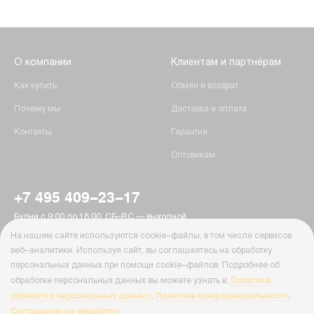
О компании
Клиентам и партнёрам
Как купить
Обмен и возврат
Почему мы
Доставка и оплата
Контакты
Гарантия
Оптовикам
+7 495 409-23-17
Будни с 9:00 до 18:00, СБ–ВС — выходной
г. Москва, Пятницкое шоссе, 15
На нашем сайте используются cookie–файлы, в том числе сервисов
info@ab-batteries.ru
веб–аналитики. Используя сайт, вы соглашаетесь на обработку
персональных данных при помощи cookie–файлов. Подробнее об
Политике
обработке персональных данных вы можете узнать в:
© Ab-Batteries, 2026
обработки персональных данных
Политике конфиденциальности
,
,
Политика конфиденциальности
Соглашении на обработку