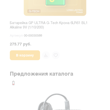
Батарейка GP ULTRA G-Tech Крона 6LR61 BL1
Бата
Alkaline 9V (1/10/200)
1.5V
Артикул
00-00030588
Арт
275.77 руб.
55.0
В корзину
Предложения каталога