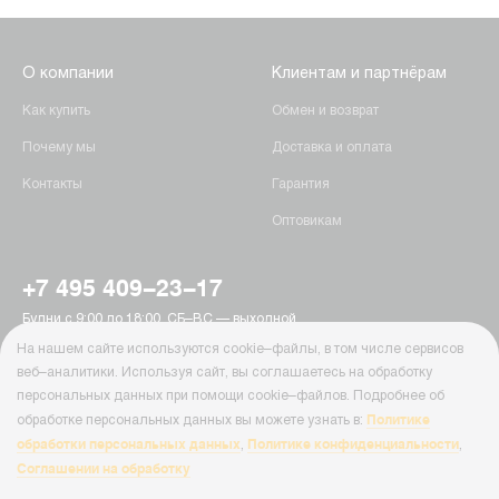
О компании
Клиентам и партнёрам
Как купить
Обмен и возврат
Почему мы
Доставка и оплата
Контакты
Гарантия
Оптовикам
+7 495 409-23-17
Будни с 9:00 до 18:00, СБ–ВС — выходной
г. Москва, Пятницкое шоссе, 15
На нашем сайте используются cookie–файлы, в том числе сервисов
info@ab-batteries.ru
веб–аналитики. Используя сайт, вы соглашаетесь на обработку
персональных данных при помощи cookie–файлов. Подробнее об
Политике
обработке персональных данных вы можете узнать в:
© Ab-Batteries, 2026
обработки персональных данных
Политике конфиденциальности
,
,
Политика конфиденциальности
Соглашении на обработку
Cайт Ab-Batteries ( ab-batteries.ru ) носит исключительно информационный