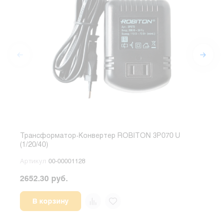
Трансформатор-Конвертер ROBITON 3P070 U
Тра
(1/20/40)
(1/10
Артикул
00-00001128
Арт
2652.30 руб.
В корзину