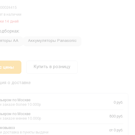
-00024415
ет в наличии
ки 14 дней
одборках:
яторы АА
Аккумуляторы Panasonic
с цены
Купить в розницу
ия о доставке
рьером по Москве
0 руб.
и заказе более 10.000р
рьером по Москве
800 руб.
и заказе менее 10.000р
мовывоз
от 0 руб.
и доставка в пункты выдачи