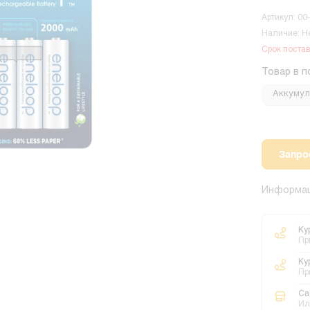
Артикул: 00
Наличие: Н
Срок постав
Товар в п
Аккумул
Запро
Информац
Ку
Пр
Ку
Пр
Са
Ил