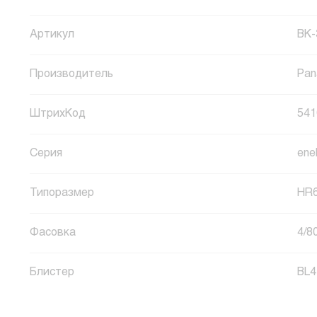
Артикул
BK
Производитель
Pan
ШтрихКод
541
Серия
ene
Типоразмер
HR
Фасовка
4/8
Блистер
BL4