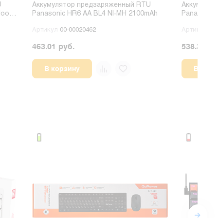
U
Аккумулятор предзаряженный RTU
Аккумулят
loop
Panasonic HR6 AA BL4 NI-MH 2100mAh
Panasonic 
DECT 750mA
Артикул
00-00020462
Артикул
00
463.01 руб.
538.36 ру
В корзину
В корз