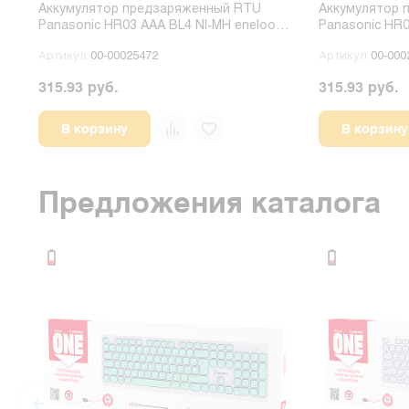
Аккумулятор предзаряженный RTU
Аккумулятор 
Panasonic HR03 AAA BL4 NI-MH eneloop
Panasonic HR0
800mAh CN (Китай)
pro 950mAh CN 
Артикул
00-00025472
Артикул
00-000
315.93 руб.
315.93 руб.
В корзину
В корзину
Предложения каталога