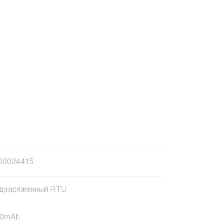
00024415
дзаряженный RTU
00mAh