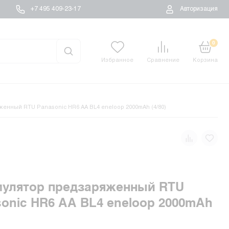
+7 495 409-23-17
Авторизация
0
Избранное
Сравнение
Корзина
енный RTU Panasonic HR6 AA BL4 eneloop 2000mAh (4/80)
мулятор предзаряженный RTU
onic HR6 AA BL4 eneloop 2000mAh