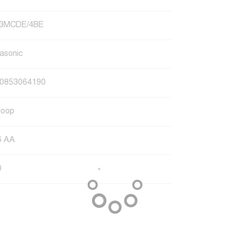
-3MCDE/4BE
asonic
0853064190
loop
6 AA
0